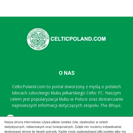
O NAS
CelticPoland.com to portal stworzony z myślą o polskich
kibicach szkockiego klubu piłkarskiego Celtic FC. Naszym
celem jest popularyzacja klubu w Polsce oraz dostarczanie
najnowszych informacji dotyczących zespołu
The Bhoys.
Sprawdź nasz profil na FB
Nasza strona internetowa używa plików cookies (tzw. ciasteczka) w celach
statystycznych, reklamowych oraz funkcjonalnych. Dzięki nim możemy indywidualnie
dostosować stronę do twoich potrzeb. Każdy może zaakceptować pliki cookies albo ma