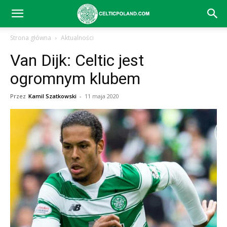
Celtic
Strona główna
Aktualności
Van Dijk: Celtic jest
Glasgow
ogromnym klubem
Przez
Kamil Szatkowski
-
11 maja 2020
–
aktualności
(transfery,
mecze,