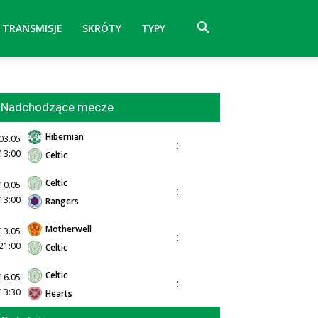
TRANSMISJE
SKRÓTY
TYPY
Nadchodzące mecze
Hibernian
03.05
:
13:00
Celtic
Celtic
10.05
:
13:00
Rangers
Motherwell
13.05
:
21:00
Celtic
Celtic
16.05
:
13:30
Hearts