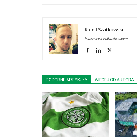
Kamil Szatkowski
https://www.celticpoland.com
PODOBNE ARTYKUŁY
WIĘCEJ OD AUTORA