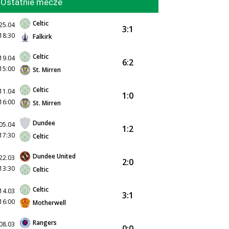
Ostatnie mecze
Celtic
25.04
3:1
18:30
Falkirk
Celtic
19.04
6:2
15:00
St. Mirren
Celtic
11.04
1:0
16:00
St. Mirren
Dundee
05.04
1:2
17:30
Celtic
Dundee United
22.03
2:0
13:30
Celtic
Celtic
14.03
3:1
16:00
Motherwell
Rangers
08.03
0:0