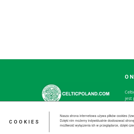
O 
Celt
jest
Nasza strona internetowa używa plików cookies (tzw.
Dzięki nim możemy indywidualnie dostosować stronę
COOKIES
możliwość wyłączenia ich w przeglądarce, dzięki cz
© CelticPoland.com 2005-2025 All Rights Reserved.