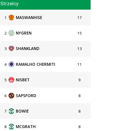
Strzelcy
1
MASWANHISE
17
2
NYGREN
15
3
SHANKLAND
13
4
RAMALHO CHERMITI
11
5
NISBET
9
6
SAPSFORD
8
7
BOWIE
8
8
MCGRATH
8