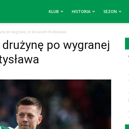
KLUB
HISTORIA
SEZON
ynę po wygranej ze Slovanem Bratysława
 drużynę po wygranej
tysława