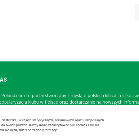
NAS
icPoland.com to portal stworzony z myślą o polskich kibicach szkocki
 popularyzacja klubu w Polsce oraz dostarczanie najnowszych inform
Sprawdź nasz profil na FB
 ciasteczka) w celach statystycznych, reklamowych oraz funkcjonalnych.
 do twoich potrzeb. Każdy może zaakceptować pliki cookies albo ma
emu nie będą zbierane żadne informacje.
Regulamin
Wsp