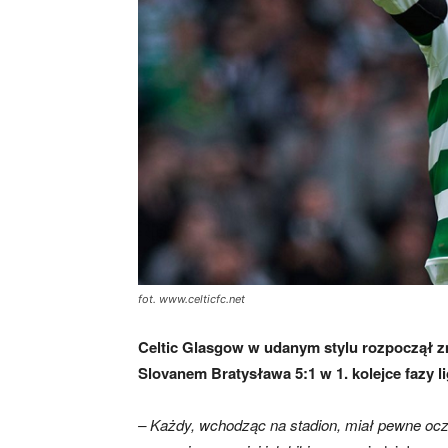
skład)
fot. www.celticfc.net
Celtic Glasgow w udanym stylu rozpoczął z
Slovanem Bratysława 5:1 w 1. kolejce fazy l
– Każdy, wchodząc na stadion, miał pewne ocz