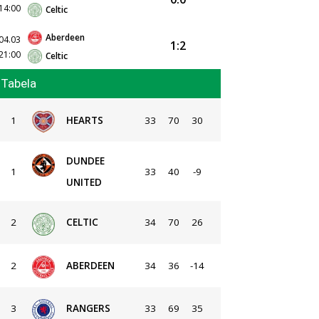
14:00
Celtic
Aberdeen
04.03
1:2
21:00
Celtic
Tabela
1
HEARTS
33
70
30
DUNDEE
1
33
40
-9
UNITED
2
CELTIC
34
70
26
2
ABERDEEN
34
36
-14
3
RANGERS
33
69
35