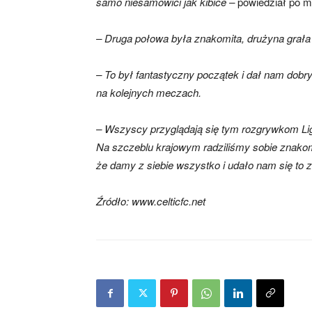
samo niesamowici jak kibice –
powiedział po m
– Druga połowa była znakomita, drużyna grała 
– To był fantastyczny początek i dał nam dobry 
na kolejnych meczach.
– Wszyscy przyglądają się tym rozgrywkom Ligi
Na szczeblu krajowym radziliśmy sobie znakomi
że damy z siebie wszystko i udało nam się to z
Źródło: www.celticfc.net