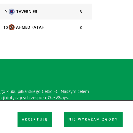
9
TAVERNIER
8
10
AHMED FATAH
8
ego klubu piłkarskiego Celtic FC. Naszym celem
acji dotyczących zespołu
The Bhoys.
AKCEPTUJĘ
NIE WYRAŻAM ZGODY
ółpraca
Reklama
Polityka prywatności
Kontakt