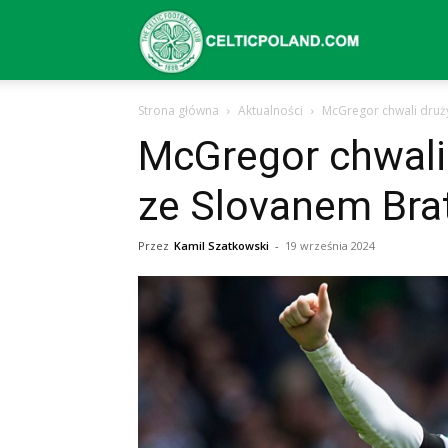
Celtic
Strona główna
Aktualności
McGregor chwali druż
Glasgow
McGregor chwali
ze Slovanem Bra
–
Przez
Kamil Szatkowski
-
19 września 2024
aktualności
(transfery,
mecze,