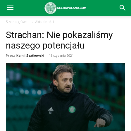
Celtic
Strona główna
Aktualności
Strachan: Nie pokazaliśmy
Glasgow
naszego potencjału
Przez
Kamil Szatkowski
-
16 stycznia 2021
–
aktualności
(transfery,
mecze,