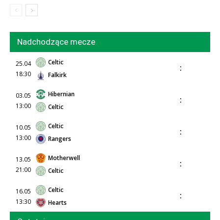
Nadchodzące mecze
Celtic
25.04
:
18:30
Falkirk
Hibernian
03.05
:
13:00
Celtic
Celtic
10.05
:
13:00
Rangers
Motherwell
13.05
:
21:00
Celtic
Celtic
16.05
:
13:30
Hearts