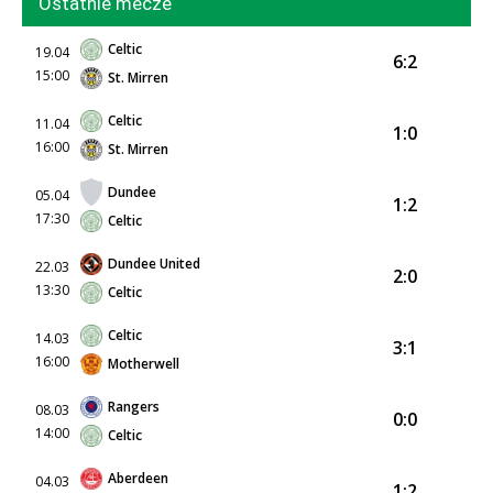
Ostatnie mecze
Celtic
19.04
6:2
15:00
St. Mirren
Celtic
11.04
1:0
16:00
St. Mirren
Dundee
05.04
1:2
17:30
Celtic
Dundee United
22.03
2:0
13:30
Celtic
Celtic
14.03
3:1
16:00
Motherwell
Rangers
08.03
0:0
14:00
Celtic
Aberdeen
04.03
1:2