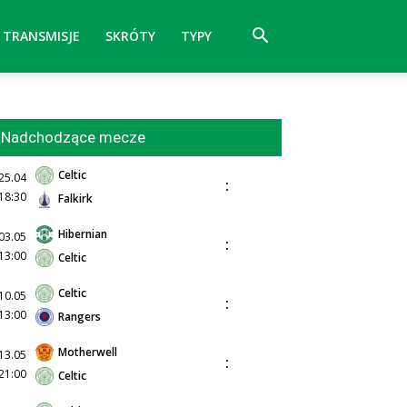
TRANSMISJE
SKRÓTY
TYPY
Nadchodzące mecze
Celtic
25.04
:
18:30
Falkirk
Hibernian
03.05
:
13:00
Celtic
Celtic
10.05
:
13:00
Rangers
Motherwell
13.05
:
21:00
Celtic