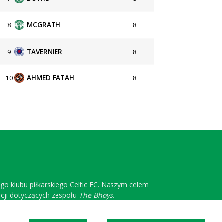
8
MCGRATH
8
9
TAVERNIER
8
10
AHMED FATAH
8
ego klubu piłkarskiego Celtic FC. Naszym celem
acji dotyczących zespołu
The Bhoys.