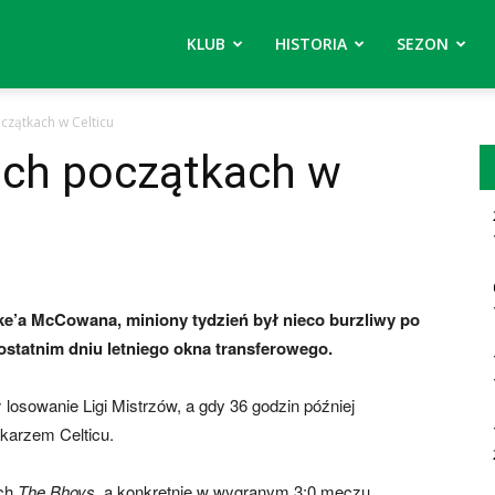
KLUB
HISTORIA
SEZON
zątkach w Celticu
ch początkach w
e’a McCowana, miniony tydzień był nieco burzliwy po
statnim dniu letniego okna transferowego.
osowanie Ligi Mistrzów, a gdy 36 godzin później
karzem Celticu.
ach
The Bhoys,
a konkretnie w wygranym 3:0 meczu