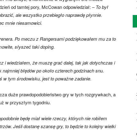
dzień od tamtej pory, McCowan odpowiedział: –
To był
brazić, ale wszystko przebiegło naprawdę płynnie.
bec mnie niesamowici.
 trenera. Po meczu z Rangersami podziękowałem mu za to
owite, słyszeć taki doping.
cz i wiedziałem, że muszę grać dalej, tak jak dotychczas i
k najmniej błędów po około czterech godzinach snu.
ś w tym środowisku, jest to poważne zadanie.
acza duże prawdopodobieństwo gry w tych rozgrywkach, a
uż w przyszłym tygodniu.
podobnie będę miał wiele rzeczy, których nie robiłem
rzów. Jeśli dostanę szansę gry, to będzie to kolejny wielki