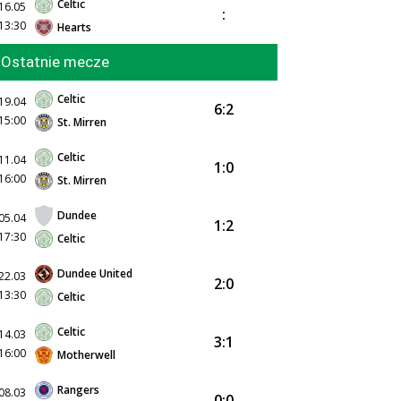
Celtic
16.05
:
13:30
Hearts
Ostatnie mecze
Celtic
19.04
6:2
15:00
St. Mirren
Celtic
11.04
1:0
16:00
St. Mirren
Dundee
05.04
1:2
17:30
Celtic
Dundee United
22.03
2:0
13:30
Celtic
Celtic
14.03
3:1
16:00
Motherwell
Rangers
08.03
0:0