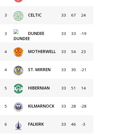
3
CELTIC
33
67
24
3
DUNDEE
33
33
-19
4
MOTHERWELL
33
54
23
4
ST. MIRREN
33
30
-21
5
HIBERNIAN
33
51
14
5
KILMARNOCK
33
28
-28
6
FALKIRK
33
46
-3