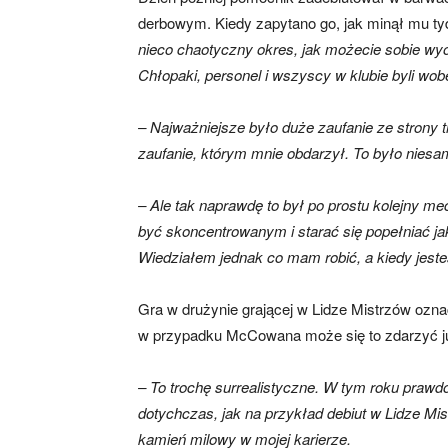
derbowym. Kiedy zapytano go, jak minął mu ty
nieco chaotyczny okres, jak możecie sobie wyo
skład)
Chłopaki, personel i wszyscy w klubie byli wo
– Najważniejsze było duże zaufanie ze strony
zaufanie, którym mnie obdarzył. To było niesam
– Ale tak naprawdę to był po prostu kolejny me
być skoncentrowanym i starać się popełniać ja
Wiedziałem jednak co mam robić, a kiedy jeste
Gra w drużynie grającej w Lidze Mistrzów ozn
w przypadku McCowana może się to zdarzyć j
– To trochę surrealistyczne. W tym roku prawdo
dotychczas, jak na przykład debiut w Lidze Mist
kamień milowy w mojej karierze.