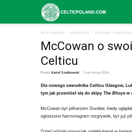
Celtic
Strona główna
Aktualności
McCowan o swoich poc
Glasgow
McCowan o swoi
Celticu
–
Przez
Kamil Szatkowski
-
9 września 2024
aktualności
Dla nowego zawodnika Celticu Glasgow, Luk
tym jak przeniósł się do ekipy
The Bhoys
w o
(transfery,
McCowan był piłkarzem Dundee, kiedy oglądał l
ogłoszono harmonogram rozgrywek, był już pił
mecze,
Dzień później pomocnik zadebiutował w barw