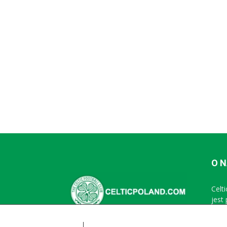
O 
Celt
jest