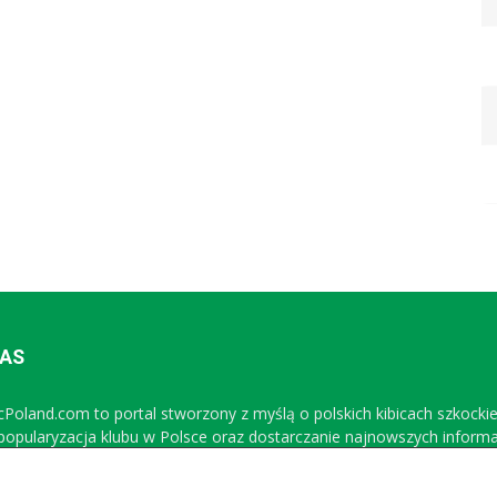
NAS
icPoland.com to portal stworzony z myślą o polskich kibicach szkocki
 popularyzacja klubu w Polsce oraz dostarczanie najnowszych inform
Sprawdź nasz profil na FB