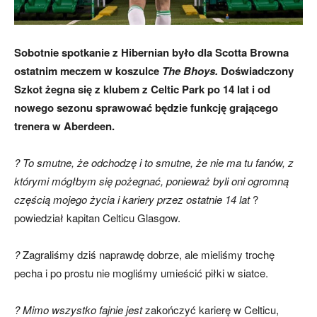
skład)
Sobotnie spotkanie z Hibernian było dla Scotta Browna
ostatnim meczem w koszulce
The Bhoys.
Doświadczony
Szkot żegna się z klubem z Celtic Park po 14 lat i od
nowego sezonu sprawować będzie funkcję grającego
trenera w Aberdeen.
? To smutne, że odchodzę i to smutne, że nie ma tu fanów, z
którymi mógłbym się pożegnać, ponieważ byli oni ogromną
częścią mojego życia i kariery przez ostatnie 14 lat
?
powiedział kapitan Celticu Glasgow.
?
Zagraliśmy dziś naprawdę dobrze, ale mieliśmy trochę
pecha i po prostu nie mogliśmy umieścić piłki w siatce.
? Mimo wszystko fajnie jest
zakończyć karierę w Celticu,