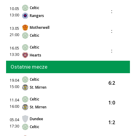
Celtic
10.05
:
13:00
Rangers
Motherwell
13.05
:
21:00
Celtic
Celtic
16.05
:
13:30
Hearts
Ostatnie mecze
Celtic
19.04
6:2
15:00
St. Mirren
Celtic
11.04
1:0
16:00
St. Mirren
Dundee
05.04
1:2
17:30
Celtic