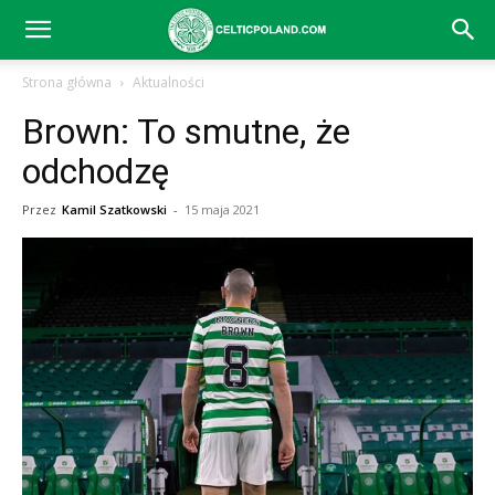
Celtic
Strona główna
Aktualności
Brown: To smutne, że
Glasgow
odchodzę
Przez
Kamil Szatkowski
-
15 maja 2021
–
aktualności
(transfery,
mecze,