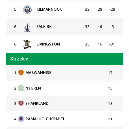
5
KILMARNOCK
33
28
-28
6
FALKIRK
33
46
-3
6
LIVINGSTON
33
16
-31
Strzelcy
1
MASWANHISE
17
2
NYGREN
15
3
SHANKLAND
13
4
RAMALHO CHERMITI
11