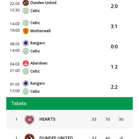
Dundee United
22.03
2:0
13:30
Celtic
Celtic
14.03
3:1
16:00
Motherwell
Rangers
08.03
0:0
14:00
Celtic
Aberdeen
04.03
1:2
21:00
Celtic
Rangers
01.03
2:2
13:00
Celtic
Tabela
1
HEARTS
33
70
30
1
DUNDEE UNITED
33
40
-9