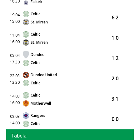
18:30
Falkirk
Celtic
19.04
6:2
15:00
St. Mirren
Celtic
11.04
1:0
16:00
St. Mirren
Dundee
05.04
1:2
17:30
Celtic
Dundee United
22.03
2:0
13:30
Celtic
Celtic
14.03
3:1
16:00
Motherwell
Rangers
08.03
0:0
14:00
Celtic
Tabela