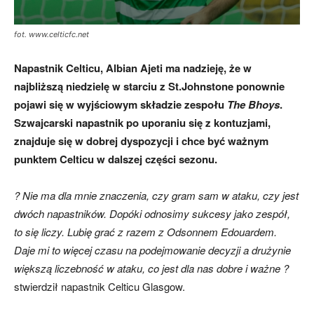
fot. www.celticfc.net
skład)
Napastnik Celticu, Albian Ajeti ma nadzieję, że w
najbliższą niedzielę w starciu z St.Johnstone ponownie
pojawi się w wyjściowym składzie zespołu
The Bhoys
.
Szwajcarski napastnik po uporaniu się z kontuzjami,
znajduje się w dobrej dyspozycji i chce być ważnym
punktem Celticu w dalszej części sezonu.
? Nie ma dla mnie znaczenia, czy gram sam w ataku, czy jest
dwóch napastników. Dopóki odnosimy sukcesy jako zespół,
to się liczy. Lubię grać z razem z Odsonnem Edouardem.
Daje mi to więcej czasu na podejmowanie decyzji a drużynie
większą liczebność w ataku, co jest dla nas dobre i ważne ?
stwierdził napastnik Celticu Glasgow.