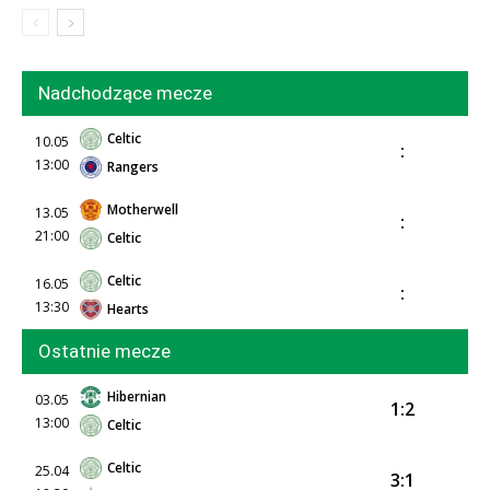
Nadchodzące mecze
Celtic
10.05
:
13:00
Rangers
Motherwell
13.05
:
21:00
Celtic
Celtic
16.05
:
13:30
Hearts
Ostatnie mecze
Hibernian
03.05
1:2
13:00
Celtic
Celtic
25.04
3:1