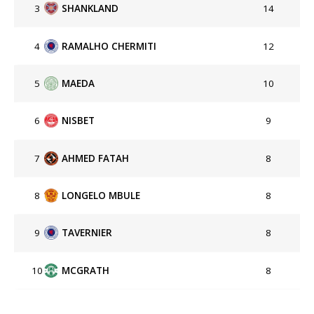
3
SHANKLAND
14
4
RAMALHO CHERMITI
12
5
MAEDA
10
6
NISBET
9
7
AHMED FATAH
8
8
LONGELO MBULE
8
9
TAVERNIER
8
10
MCGRATH
8