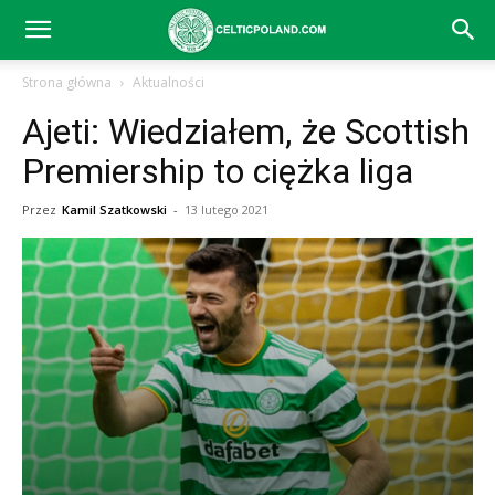
Celtic
Strona główna
Aktualności
Ajeti: Wiedziałem, że Scottish
Glasgow
Premiership to ciężka liga
Przez
Kamil Szatkowski
-
13 lutego 2021
–
aktualności
(transfery,
mecze,