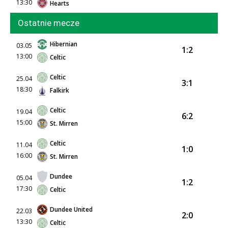
13:30
Hearts
Ostatnie mecze
Hibernian
03.05
1:2
13:00
Celtic
Celtic
25.04
3:1
18:30
Falkirk
Celtic
19.04
6:2
15:00
St. Mirren
Celtic
11.04
1:0
16:00
St. Mirren
Dundee
05.04
1:2
17:30
Celtic
Dundee United
22.03
2:0
13:30
Celtic