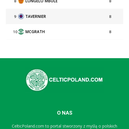
8
LONGELO MBULE
8
9
TAVERNIER
8
10
MCGRATH
8
O NAS
CelticPoland.com to portal stworzony z myślą o polskich