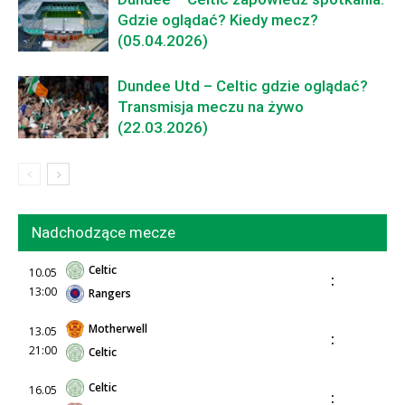
Gdzie oglądać? Kiedy mecz?
(05.04.2026)
Dundee Utd – Celtic gdzie oglądać?
Transmisja meczu na żywo
(22.03.2026)
Nadchodzące mecze
Celtic
10.05
:
13:00
Rangers
Motherwell
13.05
:
21:00
Celtic
Celtic
16.05
: