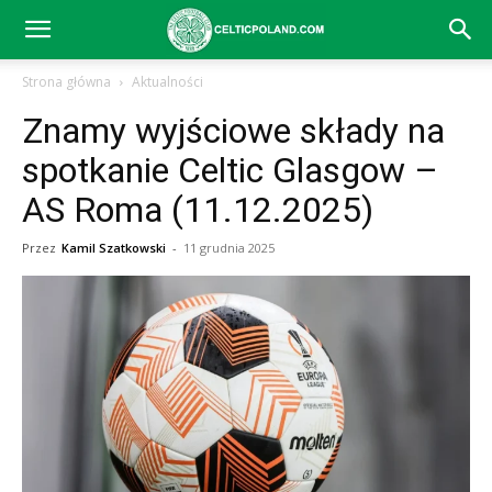
Celtic
Strona główna
Aktualności
Znamy wyjściowe składy na
Glasgow
spotkanie Celtic Glasgow –
AS Roma (11.12.2025)
–
Przez
Kamil Szatkowski
-
11 grudnia 2025
aktualności
(transfery,
mecze,