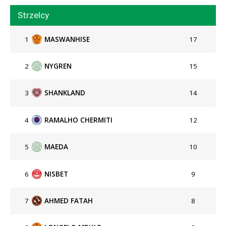
Strzelcy
1
MASWANHISE
17
2
NYGREN
15
3
SHANKLAND
14
4
RAMALHO CHERMITI
12
5
MAEDA
10
6
NISBET
9
7
AHMED FATAH
8