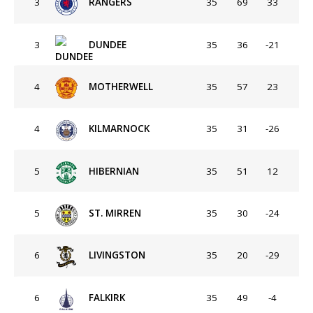
3
RANGERS
35
69
33
3
DUNDEE
35
36
-21
4
MOTHERWELL
35
57
23
4
KILMARNOCK
35
31
-26
5
HIBERNIAN
35
51
12
5
ST. MIRREN
35
30
-24
6
LIVINGSTON
35
20
-29
6
FALKIRK
35
49
-4