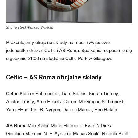
skład)
Shutterstock/Konrad Swierad
Prezentujemy oficjalne składy na mecz (wyjściowe
jedenastki) drużyn Celtic i AS Roma. Spotkanie rozpocznie się
o godzinie 21:00 na stadionie Celtic Park w Glasgow.
Celtic – AS Roma oficjalne składy
Celtic
Kasper Schmeichel, Liam Scales, Kieran Tierney,
Auston Trusty, Arne Engels, Callum McGregor, S. Tounekti,
Yang Hyun-Jun, B. Nygren, Daizen Maeda, Reo Hatate.
AS Roma
Mile Svilar, Mario Hermoso, Evan N’Dicka,
Gianluca Mancini, N. El Aynaoui, Matías Soulé, Niccolò Pisilli,