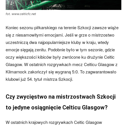
fot. www.celticfc.net
skład)
Koniec sezonu piłkarskiego na terenie Szkocji zawsze wiąże
się z niesamowitymi emocjami. Jeśli w grze o mistrzostwo
uczestniczą dwa najpopularniejsze kluby w kraju, wtedy
emocje sięgają zenitu. Podobnie było w tym sezonie, gdzie
oczy większości kibiców były zwrócone ku drużynie Celtic
Glasgow. W ostatnich rozgrywkach mecz Celticu Glasgow z
Kilmarnock zakończył się wygraną 5:0. To zagwarantowało
klubowi już 54. tytuł mistrza Szkocji.
Czy zwycięstwo na mistrzostwach Szkocji
to jedyne osiągnięcie Celticu Glasgow?
W ostatnich krajowych rozgrywkach Celtic Glasgow