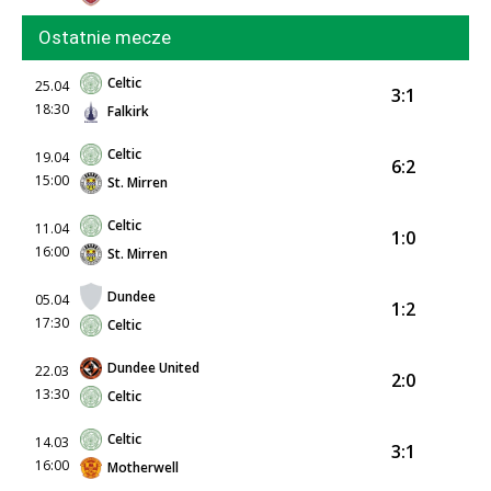
Ostatnie mecze
Celtic
25.04
3:1
18:30
Falkirk
Celtic
19.04
6:2
15:00
St. Mirren
Celtic
11.04
1:0
16:00
St. Mirren
Dundee
05.04
1:2
17:30
Celtic
Dundee United
22.03
2:0
13:30
Celtic
Celtic
14.03
3:1
16:00
Motherwell