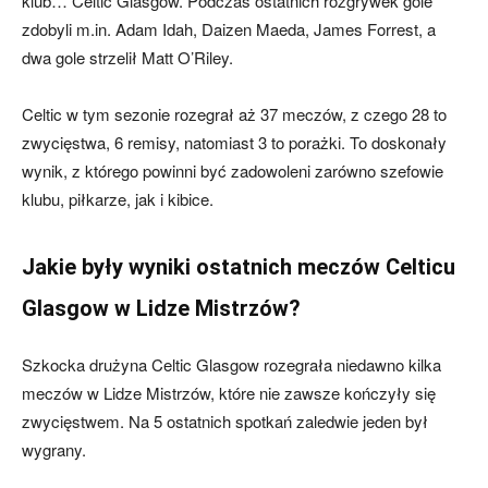
klub… Celtic Glasgow. Podczas ostatnich rozgrywek gole
zdobyli m.in. Adam Idah, Daizen Maeda, James Forrest, a
dwa gole strzelił Matt O’Riley.
Celtic w tym sezonie rozegrał aż 37 meczów, z czego 28 to
zwycięstwa, 6 remisy, natomiast 3 to porażki. To doskonały
wynik, z którego powinni być zadowoleni zarówno szefowie
klubu, piłkarze, jak i kibice.
Jakie były wyniki ostatnich meczów Celticu
Glasgow w Lidze Mistrzów?
Szkocka drużyna Celtic Glasgow rozegrała niedawno kilka
meczów w Lidze Mistrzów, które nie zawsze kończyły się
zwycięstwem. Na 5 ostatnich spotkań zaledwie jeden był
wygrany.