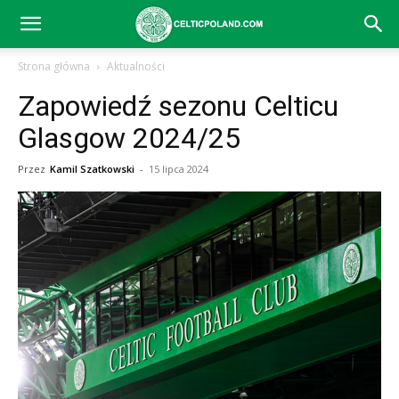
Celtic
Strona główna
Aktualności
Zapowiedź sezonu Celticu
Glasgow
Glasgow 2024/25
Przez
Kamil Szatkowski
-
15 lipca 2024
–
aktualności
(transfery,
mecze,