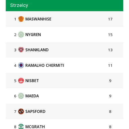
Strzelcy
1
MASWANHISE
17
2
NYGREN
15
3
SHANKLAND
13
4
RAMALHO CHERMITI
11
5
NISBET
9
6
MAEDA
9
7
SAPSFORD
8
8
MCGRATH
8