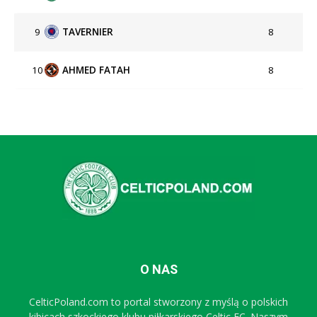
9
TAVERNIER
8
10
AHMED FATAH
8
O NAS
CelticPoland.com to portal stworzony z myślą o polskich
kibicach szkockiego klubu piłkarskiego Celtic FC. Naszym