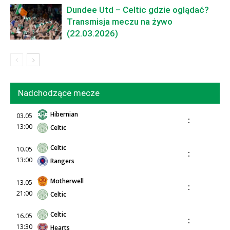
Dundee Utd – Celtic gdzie oglądać?
Transmisja meczu na żywo
(22.03.2026)
Nadchodzące mecze
Hibernian
03.05
:
13:00
Celtic
Celtic
10.05
:
13:00
Rangers
Motherwell
13.05
:
21:00
Celtic
Celtic
16.05
:
13:30
Hearts