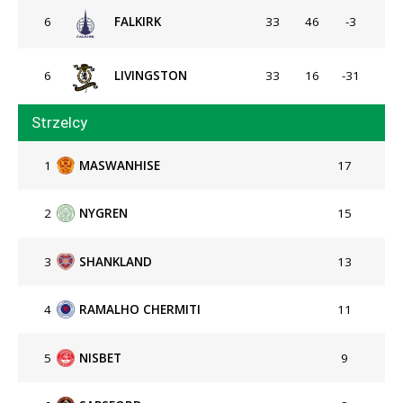
6
FALKIRK
33
46
-3
6
LIVINGSTON
33
16
-31
Strzelcy
1
MASWANHISE
17
2
NYGREN
15
3
SHANKLAND
13
4
RAMALHO CHERMITI
11
5
NISBET
9