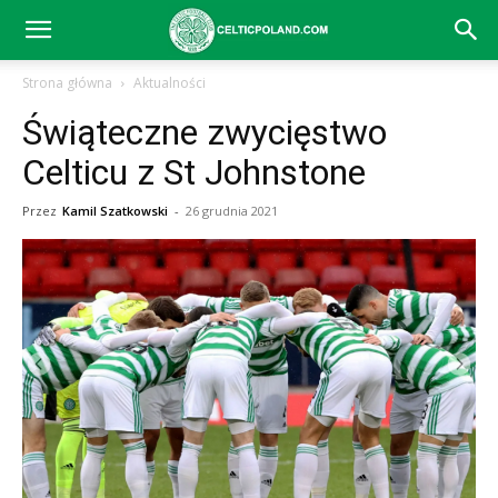
Celtic
Strona główna
Aktualności
Świąteczne zwycięstwo
Glasgow
Celticu z St Johnstone
Przez
Kamil Szatkowski
-
26 grudnia 2021
–
aktualności
(transfery,
mecze,