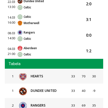
Dundee United
22.03
2:0
13:30
Celtic
Celtic
14.03
3:1
16:00
Motherwell
Rangers
08.03
0:0
14:00
Celtic
Aberdeen
04.03
1:2
21:00
Celtic
Tabela
1
HEARTS
33
70
30
1
DUNDEE UNITED
33
40
-9
2
RANGERS
33
69
35