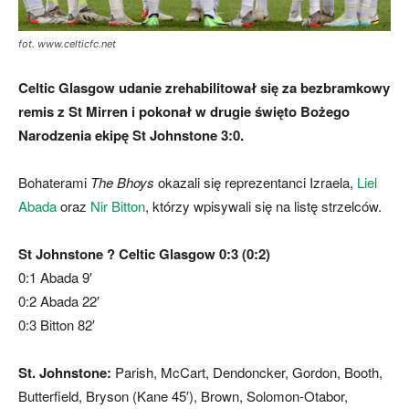
fot. www.celticfc.net
skład)
Celtic Glasgow udanie zrehabilitował się za bezbramkowy
remis z St Mirren i pokonał w drugie święto Bożego
Narodzenia ekipę St Johnstone 3:0.
Bohaterami
The Bhoys
okazali się reprezentanci Izraela,
Liel
Abada
oraz
Nir Bitton
, którzy wpisywali się na listę strzelców.
St Johnstone ? Celtic Glasgow 0:3 (0:2)
0:1 Abada 9′
0:2 Abada 22′
0:3 Bitton 82′
St. Johnstone:
Parish, McCart, Dendoncker, Gordon, Booth,
Butterfield, Bryson (Kane 45′), Brown, Solomon-Otabor,