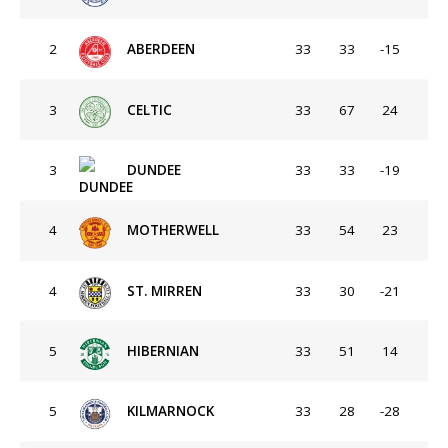
2
ABERDEEN
33
33
-15
3
CELTIC
33
67
24
3
DUNDEE
33
33
-19
4
MOTHERWELL
33
54
23
4
ST. MIRREN
33
30
-21
5
HIBERNIAN
33
51
14
5
KILMARNOCK
33
28
-28