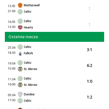
Motherwell
13.05
:
21:00
Celtic
Celtic
16.05
:
13:30
Hearts
Ostatnie mecze
Celtic
25.04
3:1
18:30
Falkirk
Celtic
19.04
6:2
15:00
St. Mirren
Celtic
11.04
1:0
16:00
St. Mirren
Dundee
05.04
1:2
17:30
Celtic