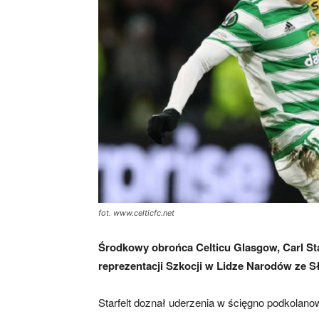
skład)
fot. www.celticfc.net
Środkowy obrońca Celticu Glasgow, Carl Sta
reprezentacji Szkocji w Lidze Narodów ze S
Starfelt doznał uderzenia w ścięgno podkolano