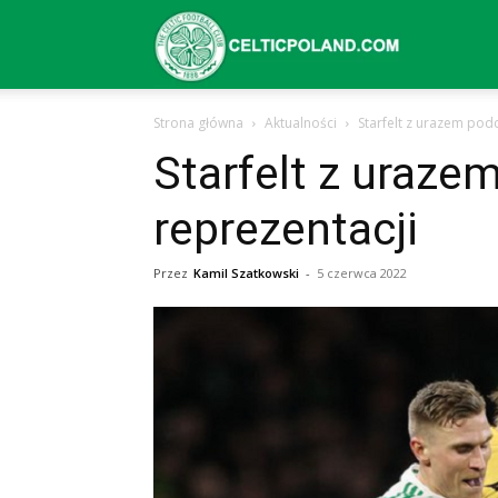
Celtic
Strona główna
Aktualności
Starfelt z urazem pod
Glasgow
Starfelt z uraz
reprezentacji
–
Przez
Kamil Szatkowski
-
5 czerwca 2022
aktualności
(transfery,
mecze,