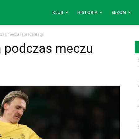
KLUB
HISTORIA
SEZON
czas meczu reprezentacji
em podczas meczu