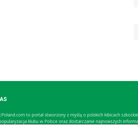
NAS
icPoland.com to portal stworzony z myślą o polskich kibicach szkocki
 popularyzacja klubu w Polsce oraz dostarczanie najnowszych inform
Sprawdź nasz profil na FB