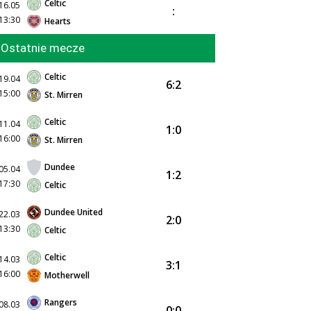
Celtic
16.05
:
13:30
Hearts
Ostatnie mecze
Celtic
19.04
6:2
15:00
St. Mirren
Celtic
11.04
1:0
16:00
St. Mirren
Dundee
05.04
1:2
17:30
Celtic
Dundee United
22.03
2:0
13:30
Celtic
Celtic
14.03
3:1
16:00
Motherwell
Rangers
08.03
0:0