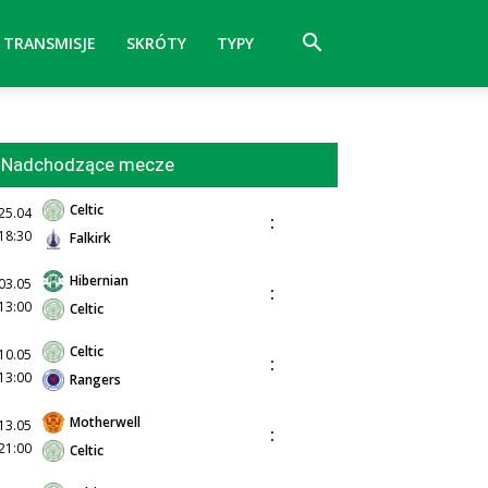
TRANSMISJE
SKRÓTY
TYPY
Nadchodzące mecze
Celtic
25.04
:
18:30
Falkirk
Hibernian
03.05
:
13:00
Celtic
Celtic
10.05
:
13:00
Rangers
Motherwell
13.05
:
21:00
Celtic