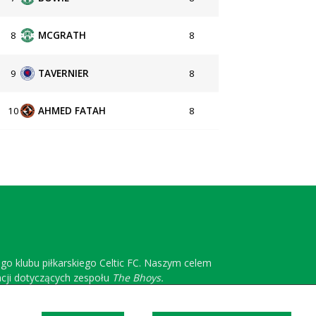
8
MCGRATH
8
9
TAVERNIER
8
10
AHMED FATAH
8
ego klubu piłkarskiego Celtic FC. Naszym celem
acji dotyczących zespołu
The Bhoys.