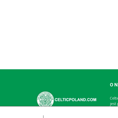
O 
Celt
jest