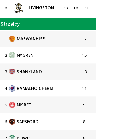
6
LIVINGSTON
33
16
-31
Strzelcy
1
MASWANHISE
17
2
NYGREN
15
3
SHANKLAND
13
4
RAMALHO CHERMITI
11
5
NISBET
9
6
SAPSFORD
8
7
BOWIE
8