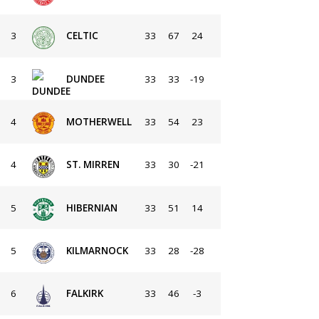
3
CELTIC
33
67
24
3
DUNDEE
33
33
-19
4
MOTHERWELL
33
54
23
4
ST. MIRREN
33
30
-21
5
HIBERNIAN
33
51
14
5
KILMARNOCK
33
28
-28
6
FALKIRK
33
46
-3