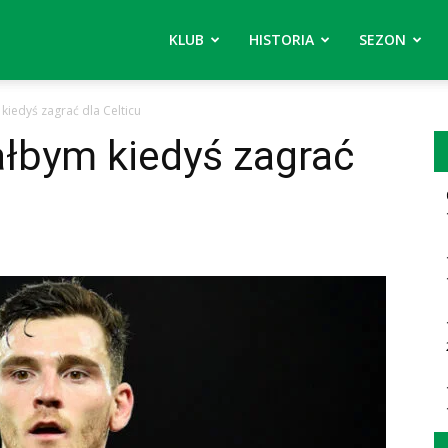
KLUB
HISTORIA
SEZON
kiedyś zagrać dla Celticu
ałbym kiedyś zagrać