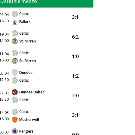
Ostatnie mecze
Celtic
25.04
3:1
18:30
Falkirk
Celtic
19.04
6:2
15:00
St. Mirren
Celtic
11.04
1:0
16:00
St. Mirren
Dundee
05.04
1:2
17:30
Celtic
Dundee United
22.03
2:0
13:30
Celtic
Celtic
14.03
3:1
16:00
Motherwell
Rangers
08.03
0:0