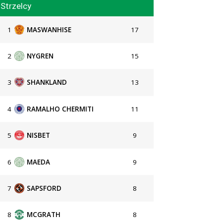
Strzelcy
1
MASWANHISE
17
2
NYGREN
15
3
SHANKLAND
13
4
RAMALHO CHERMITI
11
5
NISBET
9
6
MAEDA
9
7
SAPSFORD
8
8
MCGRATH
8