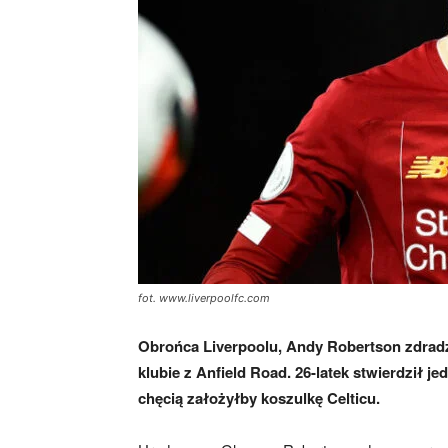
skład)
fot. www.liverpoolfc.com
Obrońca Liverpoolu, Andy Robertson zdradzi
klubie z Anfield Road. 26-latek stwierdził j
chęcią założyłby koszulkę Celticu.