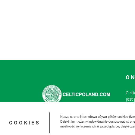
O 
Celt
jest
Nasza strona internetowa używa plików cookies (tzw.
Dzięki nim możemy indywidualnie dostosować stronę
COOKIES
możliwość wyłączenia ich w przeglądarce, dzięki cz
© CelticPoland.com 2005-2025 All Rights Reserved.