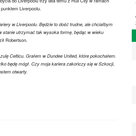
cia do Liverpoolu trzy lata temu z Hull City w ramach
 punktem Liverpoolu.
iery w Liverpoolu. Będzie to dość trudne, ale chciałbym
 w stanie utrzymać tak wysoka formę, będąc w wieku
ził Robertson.
ulę Celticu. Grałem w Dundee United, które pokochałem.
ylko będę mógł. Czy moja kariera zakończy się w Szkocji,
stem otwarty.