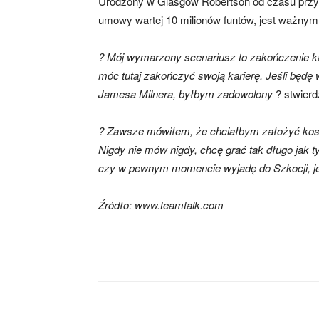
Urodzony w Glasgow Robertson od czasu przyby
umowy wartej 10 milionów funtów, jest ważnym
? Mój wymarzony scenariusz to zakończenie kar
móc tutaj zakończyć swoją karierę. Jeśli będę
Jamesa Milnera, byłbym zadowolony
? stwierd
? Zawsze mówiłem, że chciałbym założyć kosz
Nigdy nie mów nigdy, chcę grać tak długo jak t
czy w pewnym momencie wyjadę do Szkocji, je
Źródło: www.teamtalk.com