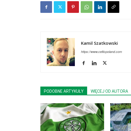
Kamil Szatkowski
https://www.celticpoland.com
PODOBNE ARTYKUŁY
WIĘCEJ OD AUTORA