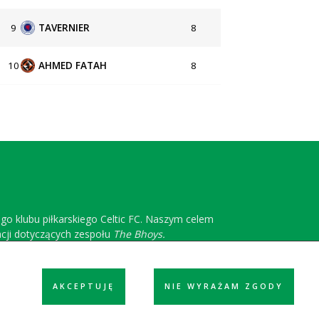
9
TAVERNIER
8
10
AHMED FATAH
8
ego klubu piłkarskiego Celtic FC. Naszym celem
acji dotyczących zespołu
The Bhoys.
AKCEPTUJĘ
NIE WYRAŻAM ZGODY
ółpraca
Reklama
Polityka prywatności
Kontakt