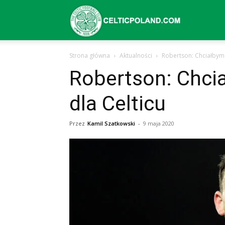
Celtic
Strona główna
Aktualności
Robertson: Chciałbym 
Glasgow
Robertson: Chci
dla Celticu
–
Przez
Kamil Szatkowski
-
9 maja 2020
aktualności
(transfery,
mecze,