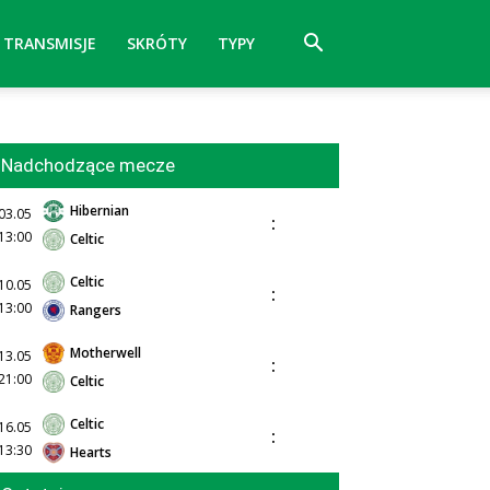
TRANSMISJE
SKRÓTY
TYPY
Nadchodzące mecze
Hibernian
03.05
:
13:00
Celtic
Celtic
10.05
:
13:00
Rangers
Motherwell
13.05
:
21:00
Celtic
Celtic
16.05
:
13:30
Hearts