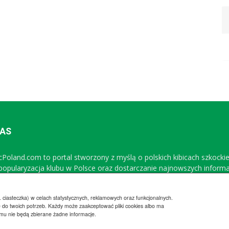
NAS
icPoland.com to portal stworzony z myślą o polskich kibicach szkocki
 popularyzacja klubu w Polsce oraz dostarczanie najnowszych inform
Sprawdź nasz profil na FB
 ciasteczka) w celach statystycznych, reklamowych oraz funkcjonalnych.
 do twoich potrzeb. Każdy może zaakceptować pliki cookies albo ma
emu nie będą zbierane żadne informacje.
Regulamin
Wsp