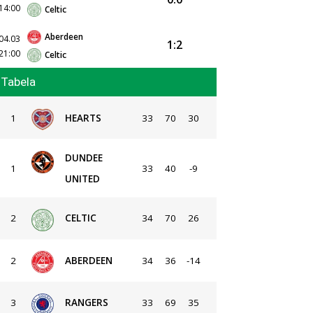
14:00
Celtic
Aberdeen
04.03
1:2
21:00
Celtic
Tabela
1
HEARTS
33
70
30
DUNDEE
1
33
40
-9
UNITED
2
CELTIC
34
70
26
2
ABERDEEN
34
36
-14
3
RANGERS
33
69
35