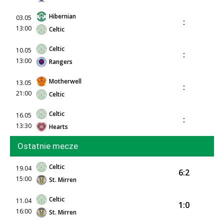
Hibernian
03.05
:
13:00
Celtic
Celtic
10.05
:
13:00
Rangers
Motherwell
13.05
:
21:00
Celtic
Celtic
16.05
:
13:30
Hearts
Ostatnie mecze
Celtic
19.04
6:2
15:00
St. Mirren
Celtic
11.04
1:0
16:00
St. Mirren