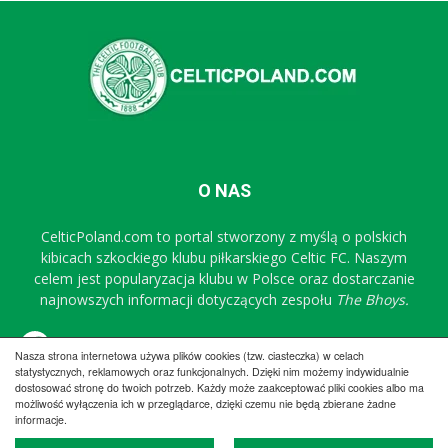
O NAS
CelticPoland.com to portal stworzony z myślą o polskich
kibicach szkockiego klubu piłkarskiego Celtic FC. Naszym
celem jest popularyzacja klubu w Polsce oraz dostarczanie
najnowszych informacji dotyczących zespołu
The Bhoys.
Sprawdź nasz profil na FB
Nasza strona internetowa używa plików cookies (tzw. ciasteczka) w celach
statystycznych, reklamowych oraz funkcjonalnych. Dzięki nim możemy indywidualnie
dostosować stronę do twoich potrzeb. Każdy może zaakceptować pliki cookies albo ma
możliwość wyłączenia ich w przeglądarce, dzięki czemu nie będą zbierane żadne
Regulamin
Współpraca
Reklama
Polityka prywatności
informacje.
Kontakt