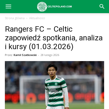
Celtic
Strona główna
Aktualności
Rangers FC – Celtic
Glasgow
zapowiedź spotkania, analiza
i kursy (01.03.2026)
–
Przez
Kamil Szatkowski
-
28 lutego 2026
aktualności
(transfery,
mecze,