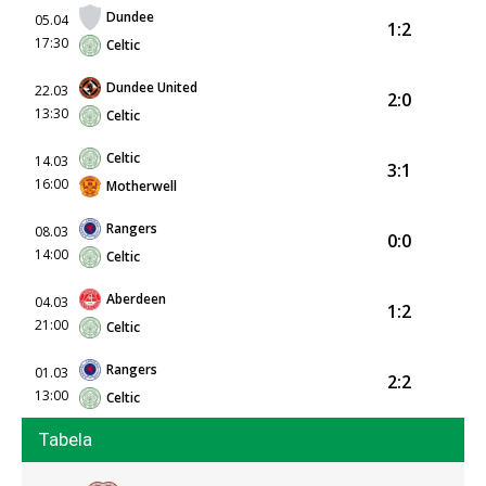
Dundee
05.04
1:2
17:30
Celtic
Dundee United
22.03
2:0
13:30
Celtic
Celtic
14.03
3:1
16:00
Motherwell
Rangers
08.03
0:0
14:00
Celtic
Aberdeen
04.03
1:2
21:00
Celtic
Rangers
01.03
2:2
13:00
Celtic
Tabela