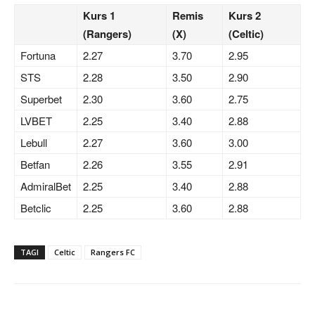
Kurs 1
Remis
Kurs 2
(Rangers)
(X)
(Celtic)
Fortuna
2.27
3.70
2.95
STS
2.28
3.50
2.90
Superbet
2.30
3.60
2.75
LVBET
2.25
3.40
2.88
Lebull
2.27
3.60
3.00
Betfan
2.26
3.55
2.91
AdmiralBet
2.25
3.40
2.88
Betclic
2.25
3.60
2.88
TAGI
Celtic
Rangers FC