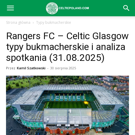
Celtic
Strona główna
Typy bukmacherskie
Rangers FC – Celtic Glasgow
Glasgow
typy bukmacherskie i analiza
spotkania (31.08.2025)
–
Przez
Kamil Szatkowski
-
30 sierpnia 2025
aktualności
(transfery,
mecze,