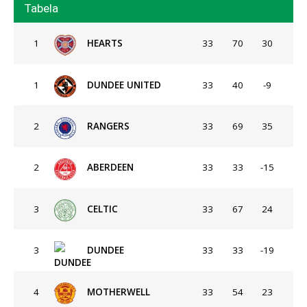
Tabela
1
HEARTS
33
70
30
1
DUNDEE UNITED
33
40
-9
2
RANGERS
33
69
35
2
ABERDEEN
33
33
-15
3
CELTIC
33
67
24
3
DUNDEE
33
33
-19
4
MOTHERWELL
33
54
23