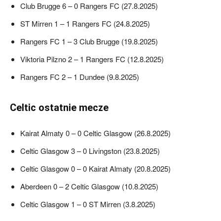
Club Brugge 6 – 0 Rangers FC (27.8.2025)
ST Mirren 1 – 1 Rangers FC (24.8.2025)
Rangers FC 1 – 3 Club Brugge (19.8.2025)
Viktoria Pilzno 2 – 1 Rangers FC (12.8.2025)
Rangers FC 2 – 1 Dundee (9.8.2025)
Celtic ostatnie mecze
Kairat Almaty 0 – 0 Celtic Glasgow (26.8.2025)
Celtic Glasgow 3 – 0 Livingston (23.8.2025)
Celtic Glasgow 0 – 0 Kairat Almaty (20.8.2025)
Aberdeen 0 – 2 Celtic Glasgow (10.8.2025)
Celtic Glasgow 1 – 0 ST Mirren (3.8.2025)