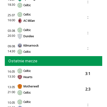
:
18:30
Celtic
Celtic
25.07
:
16:00
AC Milan
Celtic
03.08
:
20:30
Dundee
Kilmarnock
09.08
:
14:30
Celtic
Ostatnie mecze
Celtic
16.05
3:1
13:30
Hearts
Motherwell
13.05
2:3
21:00
Celtic
Celtic
10.05
: