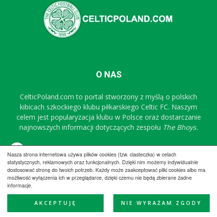
O NAS
CelticPoland.com to portal stworzony z myślą o polskich
kibicach szkockiego klubu piłkarskiego Celtic FC. Naszym
celem jest popularyzacja klubu w Polsce oraz dostarczanie
najnowszych informacji dotyczących zespołu
The Bhoys.
Sprawdź nasz profil na FB
Nasza strona internetowa używa plików cookies (tzw. ciasteczka) w celach
statystycznych, reklamowych oraz funkcjonalnych. Dzięki nim możemy indywidualnie
dostosować stronę do twoich potrzeb. Każdy może zaakceptować pliki cookies albo ma
Regulamin
Współpraca
Reklama
Polityka prywatności
możliwość wyłączenia ich w przeglądarce, dzięki czemu nie będą zbierane żadne
informacje.
Kontakt
AKCEPTUJĘ
NIE WYRAŻAM ZGODY
© CelticPoland.com 2005-2025 All Rights Reserved.