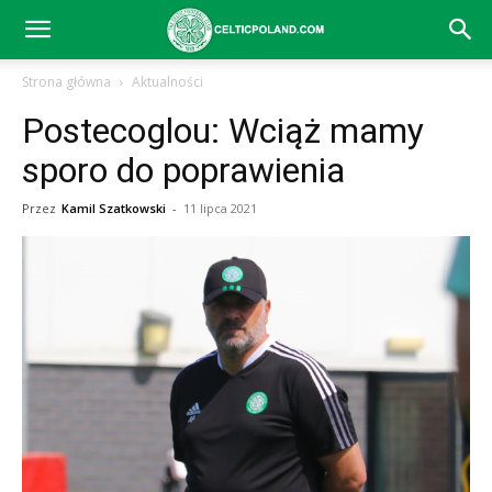
Celtic
Strona główna
Aktualności
Postecoglou: Wciąż mamy
Glasgow
sporo do poprawienia
Przez
Kamil Szatkowski
-
11 lipca 2021
–
aktualności
(transfery,
mecze,