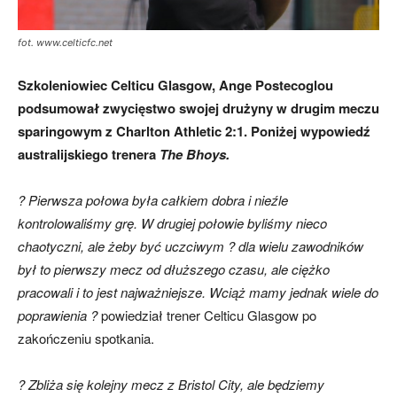
fot. www.celticfc.net
skład)
Szkoleniowiec Celticu Glasgow, Ange Postecoglou
podsumował zwycięstwo swojej drużyny w drugim meczu
sparingowym z Charlton Athletic 2:1. Poniżej wypowiedź
australijskiego trenera
The Bhoys.
? Pierwsza połowa była całkiem dobra i nieźle
kontrolowaliśmy grę. W drugiej połowie byliśmy nieco
chaotyczni, ale żeby być uczciwym ? dla wielu zawodników
był to pierwszy mecz od dłuższego czasu, ale ciężko
pracowali i to jest najważniejsze. Wciąż mamy jednak wiele do
poprawienia ?
powiedział trener Celticu Glasgow po
zakończeniu spotkania.
? Zbliża się kolejny mecz z Bristol City, ale będziemy