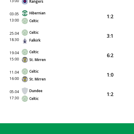
13:00
Rangers
Hibernian
03.05
1:2
13:00
Celtic
Celtic
25.04
3:1
18:30
Falkirk
Celtic
19.04
6:2
15:00
St. Mirren
Celtic
11.04
1:0
16:00
St. Mirren
Dundee
05.04
1:2
17:30
Celtic