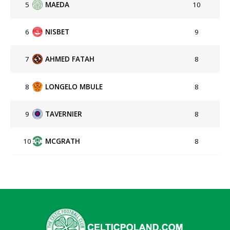
5
MAEDA
10
6
NISBET
9
7
AHMED FATAH
8
8
LONGELO MBULE
8
9
TAVERNIER
8
10
MCGRATH
8