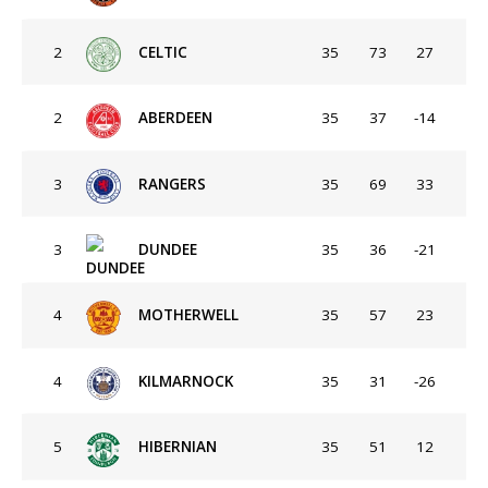
2
CELTIC
35
73
27
2
ABERDEEN
35
37
-14
3
RANGERS
35
69
33
3
DUNDEE
35
36
-21
4
MOTHERWELL
35
57
23
4
KILMARNOCK
35
31
-26
5
HIBERNIAN
35
51
12