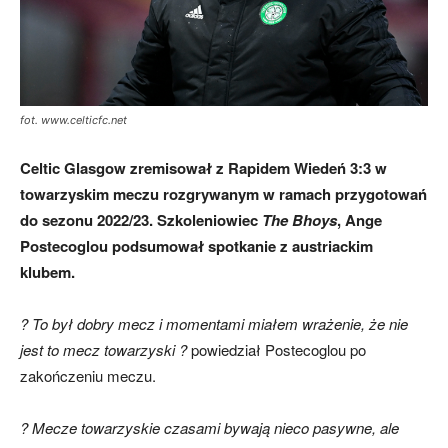
skład)
fot. www.celticfc.net
Celtic Glasgow zremisował z Rapidem Wiedeń 3:3 w
towarzyskim meczu rozgrywanym w ramach przygotowań
do sezonu 2022/23. Szkoleniowiec
The Bhoys
, Ange
Postecoglou podsumował spotkanie z austriackim
klubem.
? To był dobry mecz i momentami miałem wrażenie, że nie
jest to mecz towarzyski ?
powiedział Postecoglou po
zakończeniu meczu.
? Mecze towarzyskie czasami bywają nieco pasywne, ale