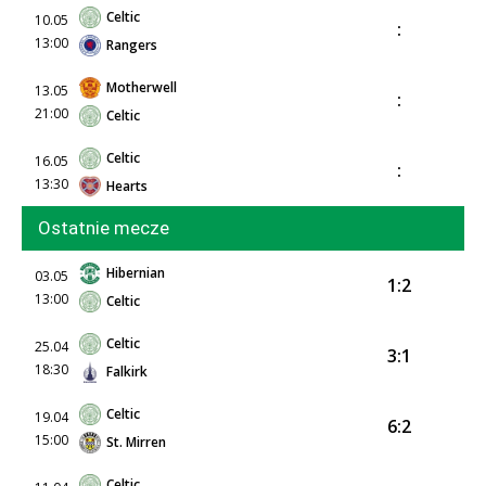
Celtic
10.05
:
13:00
Rangers
Motherwell
13.05
:
21:00
Celtic
Celtic
16.05
:
13:30
Hearts
Ostatnie mecze
Hibernian
03.05
1:2
13:00
Celtic
Celtic
25.04
3:1
18:30
Falkirk
Celtic
19.04
6:2
15:00
St. Mirren
Celtic