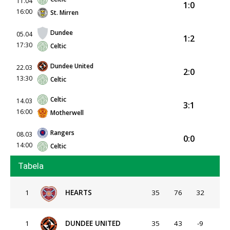
11.04
1:0
16:00
St. Mirren
Dundee
05.04
1:2
17:30
Celtic
Dundee United
22.03
2:0
13:30
Celtic
Celtic
14.03
3:1
16:00
Motherwell
Rangers
08.03
0:0
14:00
Celtic
Tabela
1
HEARTS
35
76
32
1
DUNDEE UNITED
35
43
-9