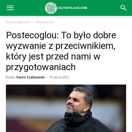
Celtic
Strona główna
Aktualności
Postecoglou: To było dobre
Glasgow
wyzwanie z przeciwnikiem,
który jest przed nami w
–
przygotowaniach
Przez
Kamil Szatkowski
-
10 lipca 2022
aktualności
(transfery,
mecze,