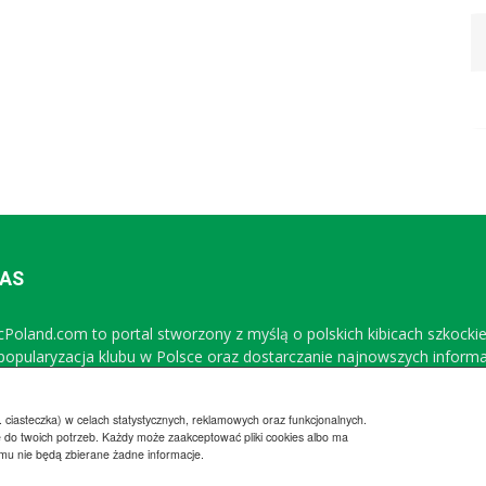
NAS
icPoland.com to portal stworzony z myślą o polskich kibicach szkocki
 popularyzacja klubu w Polsce oraz dostarczanie najnowszych inform
Sprawdź nasz profil na FB
 ciasteczka) w celach statystycznych, reklamowych oraz funkcjonalnych.
 do twoich potrzeb. Każdy może zaakceptować pliki cookies albo ma
emu nie będą zbierane żadne informacje.
Regulamin
Wsp