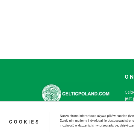
O 
Celt
jest
Nasza strona internetowa używa plików cookies (tzw.
Dzięki nim możemy indywidualnie dostosować stronę
COOKIES
możliwość wyłączenia ich w przeglądarce, dzięki cz
© CelticPoland.com 2005-2025 All Rights Reserved.