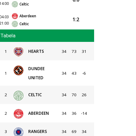
14:00
Celtic
Aberdeen
04.03
1:2
21:00
Celtic
Tabela
1
HEARTS
34
73
31
DUNDEE
1
34
43
-6
UNITED
2
CELTIC
34
70
26
2
ABERDEEN
34
36
-14
3
RANGERS
34
69
34