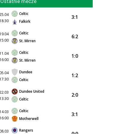
Ostatnie mecze
Celtic
25.04
3:1
18:30
Falkirk
Celtic
19.04
6:2
15:00
St. Mirren
Celtic
11.04
1:0
16:00
St. Mirren
Dundee
05.04
1:2
17:30
Celtic
Dundee United
22.03
2:0
13:30
Celtic
Celtic
14.03
3:1
16:00
Motherwell
Rangers
08.03
0:0