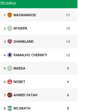
Strzelcy
1
MASWANHISE
17
2
NYGREN
15
3
SHANKLAND
13
4
RAMALHO CHERMITI
12
5
MAEDA
9
6
NISBET
9
7
AHMED FATAH
8
8
MCGRATH
8