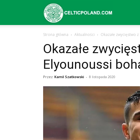
Celtic
Strona główna
Aktualności
Okazałe zwycięstwo z
Glasgow
Okazałe zwycięs
Elyounoussi boh
–
Przez
Kamil Szatkowski
-
8 listopada 2020
aktualności
(transfery,
mecze,