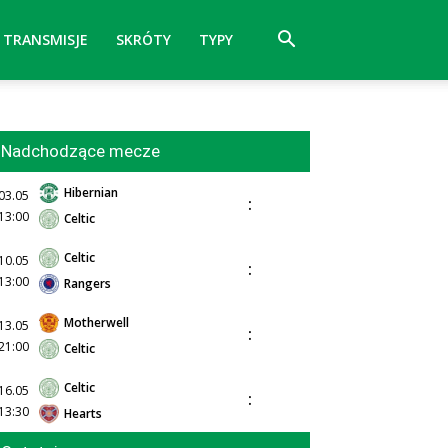
TRANSMISJE
SKRÓTY
TYPY
Nadchodzące mecze
Hibernian
03.05
:
13:00
Celtic
Celtic
10.05
:
13:00
Rangers
Motherwell
13.05
:
21:00
Celtic
Celtic
16.05
:
13:30
Hearts