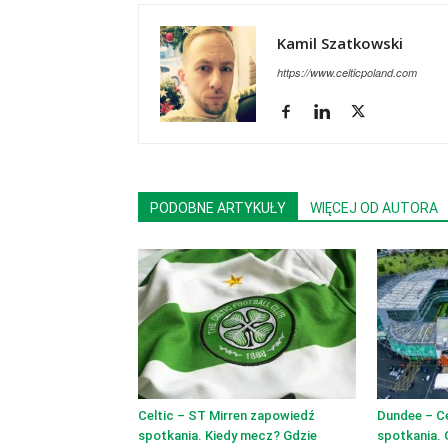
Kamil Szatkowski
https://www.celticpoland.com
PODOBNE ARTYKUŁY
WIĘCEJ OD AUTORA
Celtic – ST Mirren zapowiedź
Dundee – C
spotkania. Kiedy mecz? Gdzie
spotkania. 