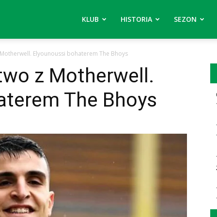
KLUB
HISTORIA
SEZON
 Motherwell. Elyounoussi bohaterem The Bhoys
two z Motherwell.
aterem The Bhoys