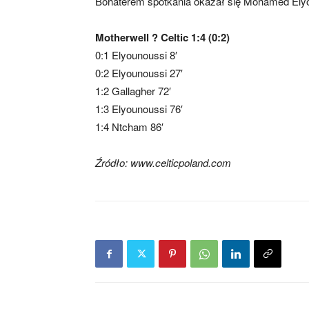
Bohaterem spotkania okazał się
Mohamed Elyo
Motherwell ? Celtic 1:4 (0:2)
0:1 Elyounoussi 8′
0:2 Elyounoussi 27′
1:2 Gallagher 72′
1:3 Elyounoussi 76′
1:4 Ntcham 86′
Źródło: www.celticpoland.com