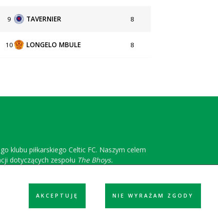
9
TAVERNIER
8
10
LONGELO MBULE
8
ego klubu piłkarskiego Celtic FC. Naszym celem
acji dotyczących zespołu
The Bhoys.
AKCEPTUJĘ
NIE WYRAŻAM ZGODY
ółpraca
Reklama
Polityka prywatności
Kontakt