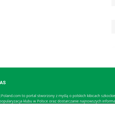
NAS
icPoland.com to portal stworzony z myślą o polskich kibicach szkocki
 popularyzacja klubu w Polsce oraz dostarczanie najnowszych inform
Sprawdź nasz profil na FB