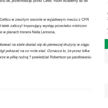
ięciu lat, przechodząc przez Celtic Youth Academy aż do
 Celticu w zeszłym sezonie w wyjadowym meczu z CFR
8-latek zaliczył imponujący występ przeciwko mistrzom
je w planach trenera Neila Lennona.
bować na stałe dostać się do pierwszej drużyny w ciągu
mógł pokazać na co mnie stać. Oznacza to, że przez kilka
grze w piłkę nożną
? powiedział Robertson po parafowaniu