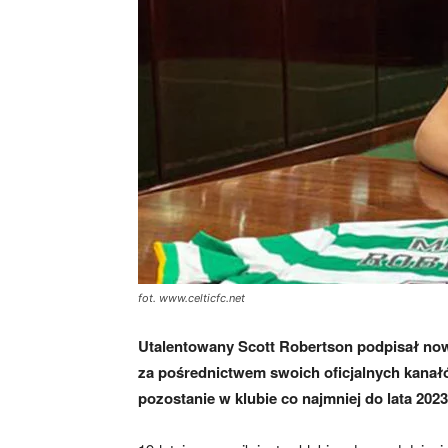
skład)
fot. www.celticfc.net
Utalentowany
Scott Robertson
podpisał now
za pośrednictwem swoich oficjalnych kanał
pozostanie w klubie
co najmniej do lata 2023