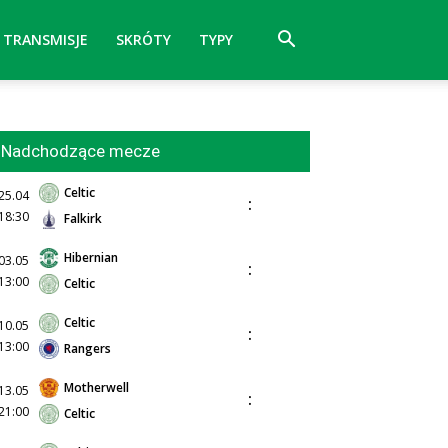
TRANSMISJE
SKRÓTY
TYPY
Nadchodzące mecze
Celtic
25.04
:
18:30
Falkirk
Hibernian
03.05
:
13:00
Celtic
Celtic
10.05
:
13:00
Rangers
Motherwell
13.05
:
21:00
Celtic