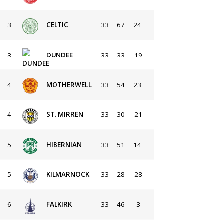
3
CELTIC
33
67
24
3
DUNDEE
33
33
-19
4
MOTHERWELL
33
54
23
4
ST. MIRREN
33
30
-21
5
HIBERNIAN
33
51
14
5
KILMARNOCK
33
28
-28
6
FALKIRK
33
46
-3