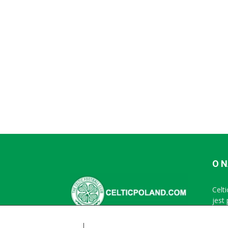
O 
Celt
jest