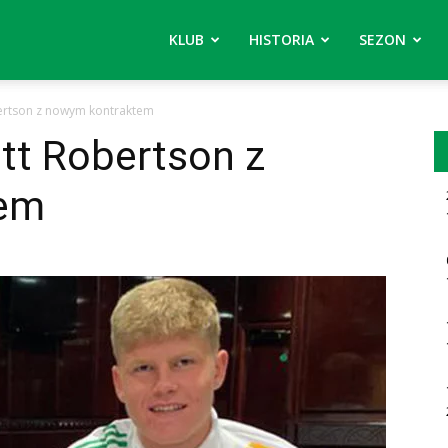
KLUB
HISTORIA
SEZON
bertson z nowym kontraktem
tt Robertson z
tem