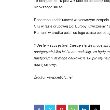
19-letni pomocnik jest w klubie od ponad dzies
pierwszego składu.
Robertson zadebiutował w pierwszym zespole
Cluj w fazie grupowej Ligi Europy. Ówczesny 1
Rumunii w środku pola i od tego czasu pozosta
? Jestem szczęśliwy. Cieszę się, że mogę spró
następnych kilku lat i mam nadzieję, że będę 
następnych lat mogę całkowicie skupić się na 
nowej umowy.
Źródło: www.celticfc.net