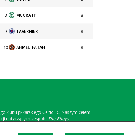
8
MCGRATH
8
9
TAVERNIER
8
10
AHMED FATAH
8
ego klubu piłkarskiego Celtic FC. Naszym celem
acji dotyczących zespołu
The Bhoys.