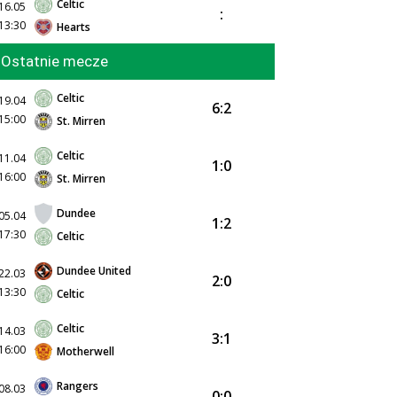
Celtic
16.05
:
13:30
Hearts
Ostatnie mecze
Celtic
19.04
6:2
15:00
St. Mirren
Celtic
11.04
1:0
16:00
St. Mirren
Dundee
05.04
1:2
17:30
Celtic
Dundee United
22.03
2:0
13:30
Celtic
Celtic
14.03
3:1
16:00
Motherwell
Rangers
08.03
0:0