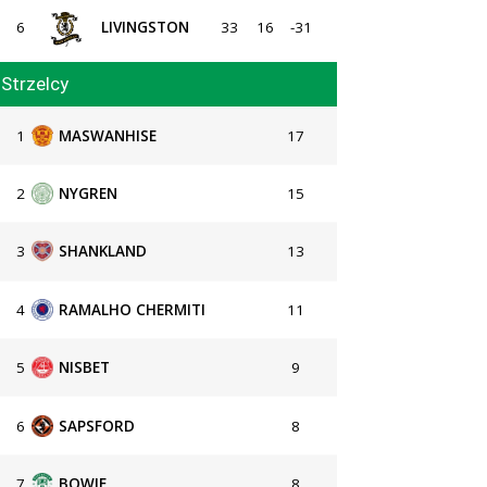
6
LIVINGSTON
33
16
-31
Strzelcy
1
MASWANHISE
17
2
NYGREN
15
3
SHANKLAND
13
4
RAMALHO CHERMITI
11
5
NISBET
9
6
SAPSFORD
8
7
BOWIE
8