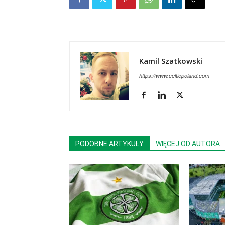
Kamil Szatkowski
https://www.celticpoland.com
PODOBNE ARTYKUŁY
WIĘCEJ OD AUTORA