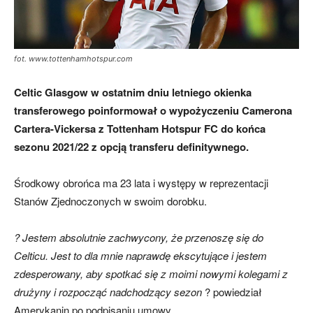
skład)
fot. www.tottenhamhotspur.com
Celtic Glasgow w ostatnim dniu letniego okienka
transferowego poinformował o wypożyczeniu Camerona
Cartera-Vickersa z Tottenham Hotspur FC do końca
sezonu 2021/22 z opcją transferu definitywnego.
Środkowy obrońca ma 23 lata i występy w reprezentacji
Stanów Zjednoczonych w swoim dorobku.
? Jestem absolutnie zachwycony, że przenoszę się do
Celticu. Jest to dla mnie naprawdę ekscytujące i jestem
zdesperowany, aby spotkać się z moimi nowymi kolegami z
drużyny i rozpocząć nadchodzący sezon
? powiedział
Amerykanin po podpisaniu umowy.