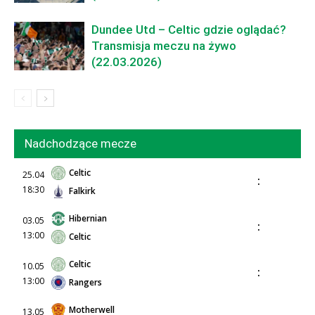
Dundee Utd – Celtic gdzie oglądać?
Transmisja meczu na żywo
(22.03.2026)
Nadchodzące mecze
Celtic
25.04
:
18:30
Falkirk
Hibernian
03.05
:
13:00
Celtic
Celtic
10.05
:
13:00
Rangers
Motherwell
13.05