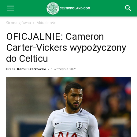
Celtic
Strona główna
Aktualności
OFICJALNIE: Cameron
Glasgow
Carter-Vickers wypożyczony
do Celticu
–
Przez
Kamil Szatkowski
-
1 września 2021
aktualności
(transfery,
mecze,