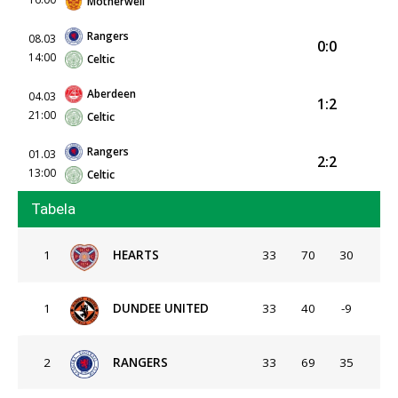
Motherwell
Rangers
08.03
0:0
14:00
Celtic
Aberdeen
04.03
1:2
21:00
Celtic
Rangers
01.03
2:2
13:00
Celtic
Tabela
1
HEARTS
33
70
30
1
DUNDEE UNITED
33
40
-9
2
RANGERS
33
69
35