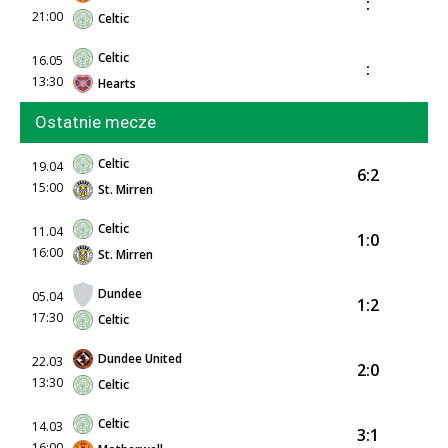
:
21:00
Celtic
Celtic
16.05
:
13:30
Hearts
Ostatnie mecze
Celtic
19.04
6:2
15:00
St. Mirren
Celtic
11.04
1:0
16:00
St. Mirren
Dundee
05.04
1:2
17:30
Celtic
Dundee United
22.03
2:0
13:30
Celtic
Celtic
14.03
3:1
16:00