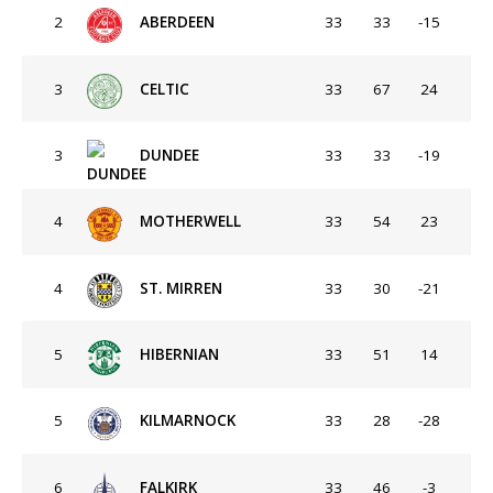
2
ABERDEEN
33
33
-15
3
CELTIC
33
67
24
3
DUNDEE
33
33
-19
4
MOTHERWELL
33
54
23
4
ST. MIRREN
33
30
-21
5
HIBERNIAN
33
51
14
5
KILMARNOCK
33
28
-28
6
FALKIRK
33
46
-3