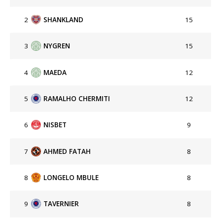
2
SHANKLAND
15
3
NYGREN
15
4
MAEDA
12
5
RAMALHO CHERMITI
12
6
NISBET
9
7
AHMED FATAH
8
8
LONGELO MBULE
8
9
TAVERNIER
8