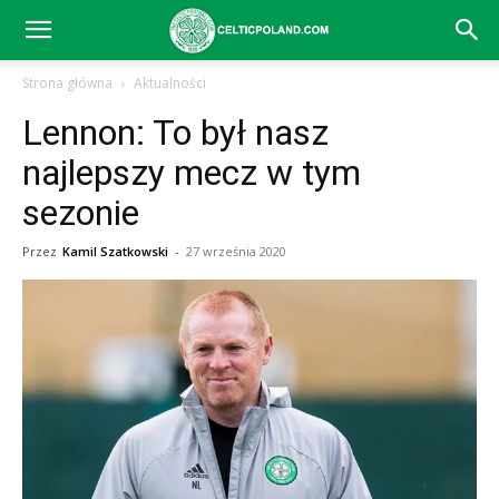
Celtic
Strona główna
Aktualności
Lennon: To był nasz
Glasgow
najlepszy mecz w tym
sezonie
–
Przez
Kamil Szatkowski
-
27 września 2020
aktualności
(transfery,
mecze,