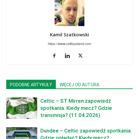
Kamil Szatkowski
https://www.celticpoland.com
PODOBNE ARTYKUŁY
WIĘCEJ OD AUTORA
Celtic – ST Mirren zapowiedź
spotkania. Kiedy mecz? Gdzie
transmisja? (11.04.2026)
Dundee – Celtic zapowiedź spotkania.
Gdzie oglądać? Kiedy mecz?