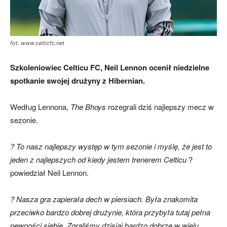
skład)
fot. www.celticfc.net
Szkoleniowiec Celticu FC, Neil Lennon ocenił niedzielne
spotkanie swojej drużyny z Hibernian.
Według Lennona,
The Bhoys
rozegrali dziś najlepszy mecz w
sezonie.
? To nasz najlepszy występ w tym sezonie i myślę, że jest to
jeden z najlepszych od kiedy jestem trenerem Celticu
?
powiedział Neil Lennon.
? Nasza gra zapierała dech w piersiach. Była znakomita
przeciwko bardzo dobrej drużynie, która przybyła tutaj pełna
pewności siebie. Zgraliśmy dzisiaj bardzo dobrze w wielu