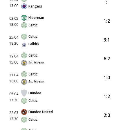
:
13:00
Rangers
Hibernian
03.05
1:2
13:00
Celtic
Celtic
25.04
3:1
18:30
Falkirk
Celtic
19.04
6:2
15:00
St. Mirren
Celtic
11.04
1:0
16:00
St. Mirren
Dundee
05.04
1:2
17:30
Celtic
Dundee United
22.03
2:0
13:30
Celtic