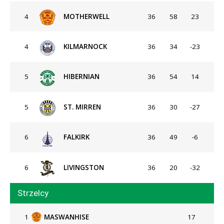
4
MOTHERWELL
36
58
23
4
KILMARNOCK
36
34
-23
5
HIBERNIAN
36
54
14
5
ST. MIRREN
36
30
-27
6
FALKIRK
36
49
-6
6
LIVINGSTON
36
20
-32
Strzelcy
1
MASWANHISE
17