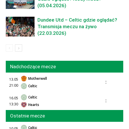
(05.04.2026)
Dundee Utd – Celtic gdzie oglądać?
Transmisja meczu na żywo
(22.03.2026)
Nadchodzące mecze
Motherwell
13.05
:
21:00
Celtic
Celtic
16.05
:
13:30
Hearts
Ostatnie mecze
Celtic
10.05