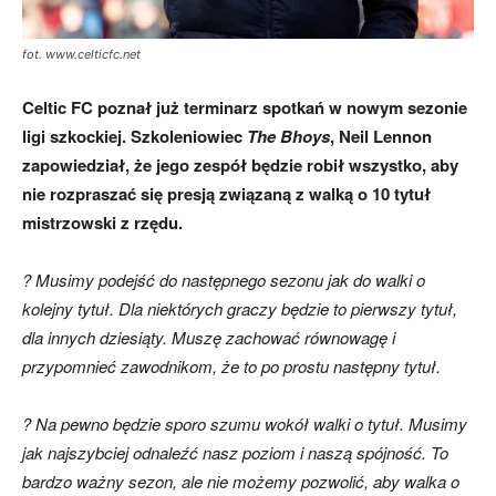
fot. www.celticfc.net
skład)
Celtic FC poznał już terminarz spotkań w nowym sezonie
ligi szkockiej. Szkoleniowiec
The Bhoys
,
Neil Lennon
zapowiedział, że jego zespół będzie robił wszystko, aby
nie rozpraszać się presją związaną z walką o 10 tytuł
mistrzowski z rzędu.
? Musimy podejść do następnego sezonu jak do walki o
kolejny tytuł. Dla niektórych graczy będzie to pierwszy tytuł,
dla innych dziesiąty. Muszę zachować równowagę i
przypomnieć zawodnikom, że to po prostu następny tytuł.
? Na pewno będzie sporo szumu wokół walki o tytuł. Musimy
jak najszybciej odnaleźć nasz poziom i naszą spójność. To
bardzo ważny sezon, ale nie możemy pozwolić, aby walka o