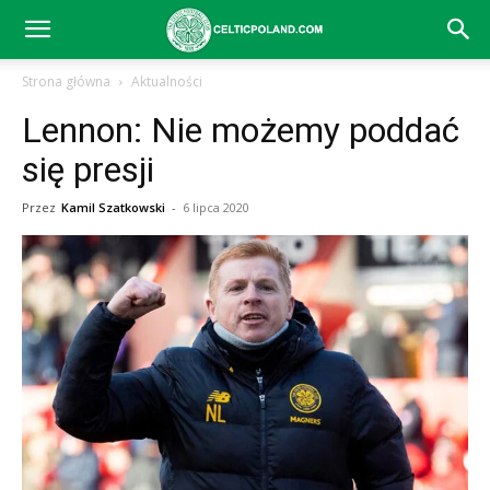
Celtic
Strona główna
Aktualności
Lennon: Nie możemy poddać
Glasgow
się presji
Przez
Kamil Szatkowski
-
6 lipca 2020
–
aktualności
(transfery,
mecze,