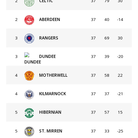
2
CELTIC
37
79
30
2
ABERDEEN
37
40
-14
3
RANGERS
37
69
30
3
DUNDEE
37
39
-20
4
MOTHERWELL
37
58
22
4
KILMARNOCK
37
37
-21
5
HIBERNIAN
37
57
15
5
ST. MIRREN
37
33
-25