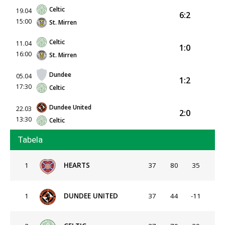
Celtic
19.04
6:2
15:00
St. Mirren
Celtic
11.04
1:0
16:00
St. Mirren
Dundee
05.04
1:2
17:30
Celtic
Dundee United
22.03
2:0
13:30
Celtic
Tabela
1
HEARTS
37
80
35
1
DUNDEE UNITED
37
44
-11