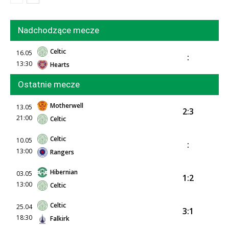
Nadchodzące mecze
Celtic
16.05
:
13:30
Hearts
Ostatnie mecze
Motherwell
13.05
2:3
21:00
Celtic
Celtic
10.05
:
13:00
Rangers
Hibernian
03.05
1:2
13:00
Celtic
Celtic
25.04
3:1
18:30
Falkirk