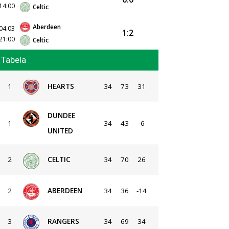
14:00
Celtic
Aberdeen
04.03
1:2
21:00
Celtic
Tabela
1
HEARTS
34
73
31
DUNDEE
1
34
43
-6
UNITED
2
CELTIC
34
70
26
2
ABERDEEN
34
36
-14
3
RANGERS
34
69
34