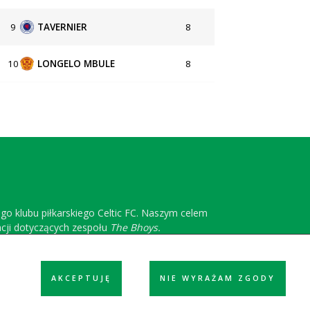
9
TAVERNIER
8
10
LONGELO MBULE
8
ego klubu piłkarskiego Celtic FC. Naszym celem
acji dotyczących zespołu
The Bhoys.
AKCEPTUJĘ
NIE WYRAŻAM ZGODY
ółpraca
Reklama
Polityka prywatności
Kontakt