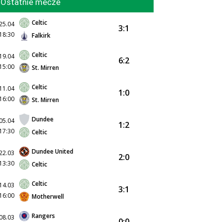
Ostatnie mecze
Celtic
25.04
3:1
18:30
Falkirk
Celtic
19.04
6:2
15:00
St. Mirren
Celtic
11.04
1:0
16:00
St. Mirren
Dundee
05.04
1:2
17:30
Celtic
Dundee United
22.03
2:0
13:30
Celtic
Celtic
14.03
3:1
16:00
Motherwell
Rangers
08.03
0:0