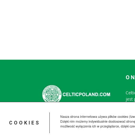
O 
Celt
jest
Nasza strona internetowa używa plików cookies (tzw.
Dzięki nim możemy indywidualnie dostosować stronę
COOKIES
możliwość wyłączenia ich w przeglądarce, dzięki cz
© CelticPoland.com 2005-2025 All Rights Reserved.