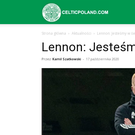
Celtic
Strona główna
Aktualności
Lennon: Jesteśmy w św
Glasgow
Lennon: Jesteśm
Przez
Kamil Szatkowski
-
17 października 2020
–
aktualności
(transfery,
mecze,