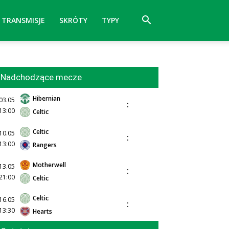
TRANSMISJE
SKRÓTY
TYPY
Nadchodzące mecze
Hibernian
03.05
:
13:00
Celtic
Celtic
10.05
:
13:00
Rangers
Motherwell
13.05
:
21:00
Celtic
Celtic
16.05
:
13:30
Hearts