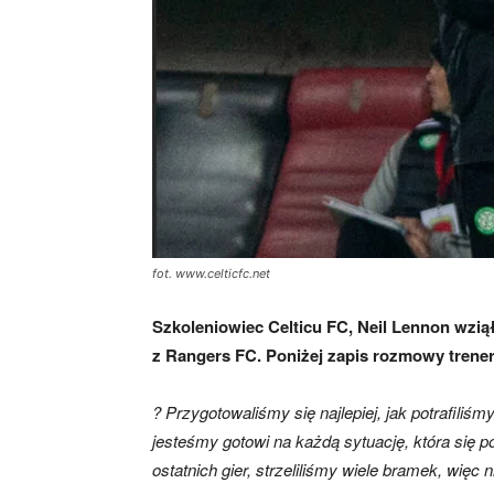
skład)
fot. www.celticfc.net
Szkoleniowiec Celticu FC, Neil Lennon wzią
z Rangers FC. Poniżej zapis rozmowy trene
? Przygotowaliśmy się najlepiej, jak potrafili
jesteśmy gotowi na każdą sytuację, która się 
ostatnich gier, strzeliliśmy wiele bramek, wi