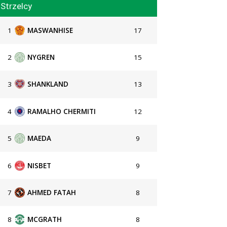
Strzelcy
1
MASWANHISE
17
2
NYGREN
15
3
SHANKLAND
13
4
RAMALHO CHERMITI
12
5
MAEDA
9
6
NISBET
9
7
AHMED FATAH
8
8
MCGRATH
8