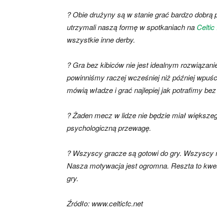
? Obie drużyny są w stanie grać bardzo dobrą 
utrzymali naszą formę w spotkaniach na
Celtic
wszystkie inne derby.
? Gra bez kibiców nie jest idealnym rozwiąza
powinniśmy raczej wcześniej niż później wpuśc
mówią władze i grać najlepiej jak potrafimy bez
? Żaden mecz w lidze nie będzie miał większ
psychologiczną przewagę.
? Wszyscy gracze są gotowi do gry. Wszyscy miel
Nasza motywacja jest ogromna. Reszta to kwes
gry.
Źródło: www.celticfc.net