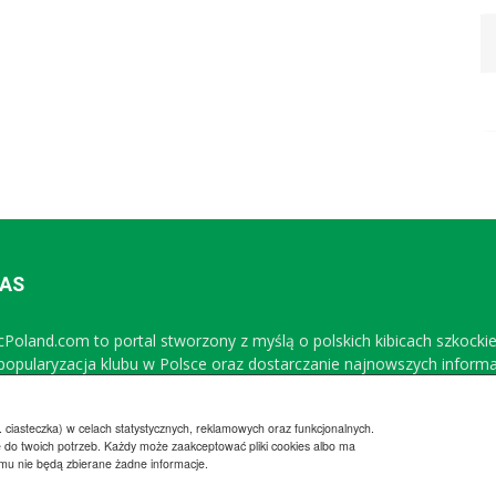
NAS
icPoland.com to portal stworzony z myślą o polskich kibicach szkocki
 popularyzacja klubu w Polsce oraz dostarczanie najnowszych inform
Sprawdź nasz profil na FB
 ciasteczka) w celach statystycznych, reklamowych oraz funkcjonalnych.
 do twoich potrzeb. Każdy może zaakceptować pliki cookies albo ma
emu nie będą zbierane żadne informacje.
Regulamin
Wsp