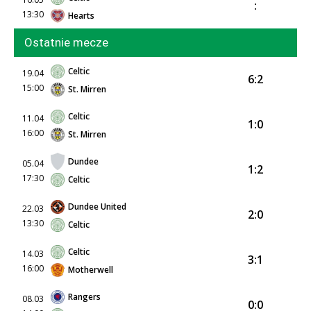
:
13:30
Hearts
Ostatnie mecze
Celtic
19.04
6:2
15:00
St. Mirren
Celtic
11.04
1:0
16:00
St. Mirren
Dundee
05.04
1:2
17:30
Celtic
Dundee United
22.03
2:0
13:30
Celtic
Celtic
14.03
3:1
16:00
Motherwell
Rangers
08.03
0:0