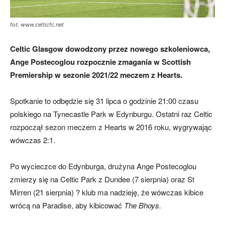
fot. www.celticfc.net
skład)
Celtic Glasgow dowodzony przez nowego szkoleniowca,
Ange Postecoglou rozpocznie zmagania w Scottish
Premiership w sezonie 2021/22 meczem z Hearts.
Spotkanie to odbędzie się 31 lipca o godzinie 21:00 czasu
polskiego na Tynecastle Park w Edynburgu. Ostatni raz Celtic
rozpoczął sezon meczem z Hearts w 2016 roku, wygrywając
wówczas 2:1.
Po wycieczce do Edynburga, drużyna Ange Postecoglou
zmierzy się na Celtic Park z Dundee (7 sierpnia) oraz St
Mirren (21 sierpnia) ? klub ma nadzieję, że wówczas kibice
wrócą na Paradise, aby kibicować
The Bhoys.