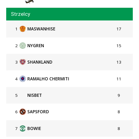
Strzelcy
1
MASWANHISE
17
2
NYGREN
15
3
SHANKLAND
13
4
RAMALHO CHERMITI
11
5
NISBET
9
6
SAPSFORD
8
7
BOWIE
8