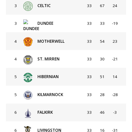
3
CELTIC
33
67
24
3
DUNDEE
33
33
-19
4
MOTHERWELL
33
54
23
4
ST. MIRREN
33
30
-21
5
HIBERNIAN
33
51
14
5
KILMARNOCK
33
28
-28
6
FALKIRK
33
46
-3
6
LIVINGSTON
33
16
-31