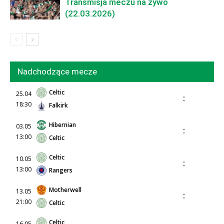
Transmisja meczu na żywo
(22.03.2026)
Nadchodzące mecze
Celtic
25.04
:
18:30
Falkirk
Hibernian
03.05
:
13:00
Celtic
Celtic
10.05
:
13:00
Rangers
Motherwell
13.05
:
21:00
Celtic
Celtic
16.05