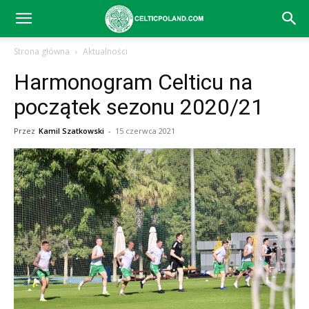
Celtic
Strona główna
Aktualności
Harmonogram Celticu na
Glasgow
początek sezonu 2020/21
Przez
Kamil Szatkowski
-
15 czerwca 2021
–
aktualności
(transfery,
mecze,