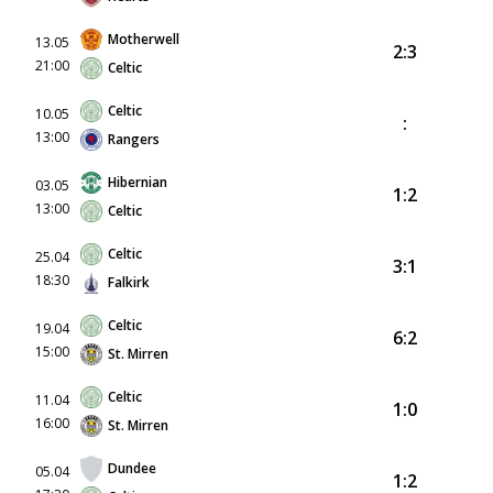
Motherwell
13.05
2:3
21:00
Celtic
Celtic
10.05
:
13:00
Rangers
Hibernian
03.05
1:2
13:00
Celtic
Celtic
25.04
3:1
18:30
Falkirk
Celtic
19.04
6:2
15:00
St. Mirren
Celtic
11.04
1:0
16:00
St. Mirren
Dundee
05.04
1:2