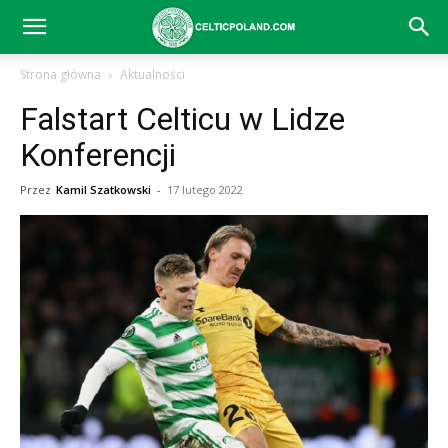
Celtic
Strona główna
Aktualności
Falstart Celticu w Lidze
Glasgow
Konferencji
Przez
Kamil Szatkowski
-
17 lutego 2022
–
aktualności
(transfery,
mecze,