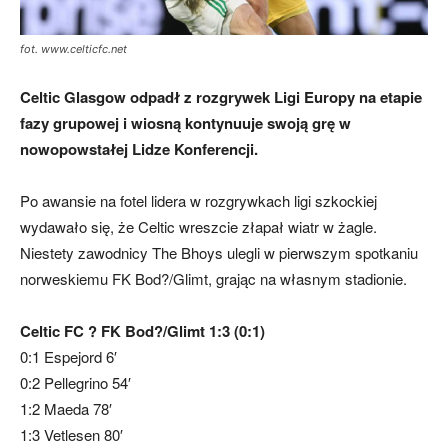
fot. www.celticfc.net
skład)
Celtic Glasgow odpadł z rozgrywek Ligi Europy na etapie
fazy grupowej i wiosną kontynuuje swoją grę w
nowopowstałej Lidze Konferencji.
Po awansie na fotel lidera w rozgrywkach ligi szkockiej
wydawało się, że Celtic wreszcie złapał wiatr w żagle.
Niestety zawodnicy The Bhoys ulegli w pierwszym spotkaniu
norweskiemu FK Bod?/Glimt, grając na własnym stadionie.
Celtic FC ? FK Bod?/Glimt 1:3 (0:1)
0:1 Espejord 6′
0:2 Pellegrino 54′
1:2 Maeda 78′
1:3 Vetlesen 80′