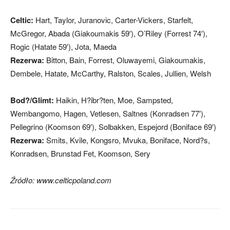
Celtic:
Hart, Taylor, Juranovic, Carter-Vickers, Starfelt,
McGregor, Abada (Giakoumakis 59′), O’Riley (Forrest 74′),
Rogic (Hatate 59′), Jota, Maeda
Rezerwa:
Bitton, Bain, Forrest, Oluwayemi, Giakoumakis,
Dembele, Hatate, McCarthy, Ralston, Scales, Jullien, Welsh
Bod?/Glimt:
Haikin, H?ibr?ten, Moe, Sampsted,
Wembangomo, Hagen, Vetlesen, Saltnes (Konradsen 77′),
Pellegrino (Koomson 69′), Solbakken, Espejord (Boniface 69′)
Rezerwa:
Smits, Kvile, Kongsro, Mvuka, Boniface, Nord?s,
Konradsen, Brunstad Fet, Koomson, Sery
Źródło: www.celticpoland.com