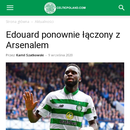
Celtic
Strona główna
Aktualności
Edouard ponownie łączony z
Glasgow
Arsenalem
Przez
Kamil Szatkowski
-
9 września 2020
–
aktualności
(transfery,
mecze,