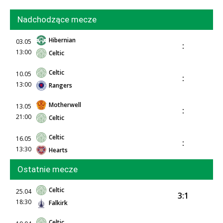
Nadchodzące mecze
Hibernian
03.05
:
13:00
Celtic
Celtic
10.05
:
13:00
Rangers
Motherwell
13.05
:
21:00
Celtic
Celtic
16.05
:
13:30
Hearts
Ostatnie mecze
Celtic
25.04
3:1
18:30
Falkirk
Celtic