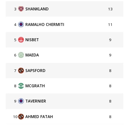
3
SHANKLAND
13
4
RAMALHO CHERMITI
11
5
NISBET
9
6
MAEDA
9
7
SAPSFORD
8
8
MCGRATH
8
9
TAVERNIER
8
10
AHMED FATAH
8