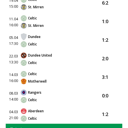
19.04
6:2
15:00
St. Mirren
Celtic
11.04
1:0
16:00
St. Mirren
Dundee
05.04
1:2
17:30
Celtic
Dundee United
22.03
2:0
13:30
Celtic
Celtic
14.03
3:1
16:00
Motherwell
Rangers
08.03
0:0
14:00
Celtic
Aberdeen
04.03
1:2
21:00
Celtic