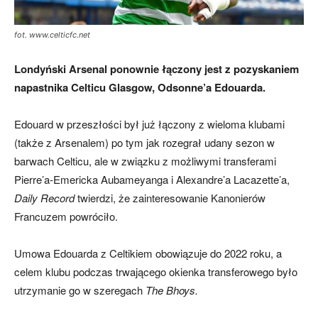
fot. www.celticfc.net
skład)
Londyński Arsenal ponownie łączony jest z pozyskaniem
napastnika Celticu Glasgow,
Odsonne’a Edouarda.
Edouard w przeszłości był już łączony z wieloma klubami
(także z Arsenalem) po tym jak rozegrał udany sezon w
barwach Celticu, ale w związku z możliwymi transferami
Pierre’a-Emericka Aubameyanga i Alexandre’a Lacazette’a,
Daily Record
twierdzi, że zainteresowanie Kanonierów
Francuzem powróciło.
Umowa
Edouard
a z Celtikiem obowiązuje do 2022 roku, a
celem klubu podczas trwającego okienka transferowego było
utrzymanie go w szeregach
The Bhoys.