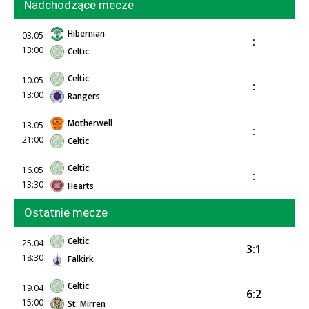
Nadchodzące mecze
Hibernian
03.05
:
13:00
Celtic
Celtic
10.05
:
13:00
Rangers
Motherwell
13.05
:
21:00
Celtic
Celtic
16.05
:
13:30
Hearts
Ostatnie mecze
Celtic
25.04
3:1
18:30
Falkirk
Celtic
19.04
6:2
15:00
St. Mirren