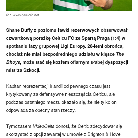
fot. www.celticfc.net
skład)
Shane Duffy z poziomu ławki rezerwowych obserwował
czwartkową porażkę Celticu FC ze Spartą Praga (1:4) w
spotkaniu fazy grupowej Ligi Europy. 28-letni obrońca,
chociaż nie miał bezpośredniego udziału w klęsce
The
Bhoys
, może stać się kozłem ofiarnym słabej dyspozycji
mistrza Szkocji.
Kapitan reprezentacji Irlandii od pewnego czasu jest
krytykowany za defensywne nieszczęścia Celticu, ale
podczas ostatniego meczu okazało się, że nie tylko on
odpowiada za obecny stan rzeczy.
Tymczasem
VideoCelts
donosi, że Celtic zdecydował się
skorzystać z opcji zawartej w umowie z Brighton & Hove