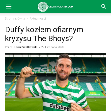
Celtic
Strona główna
Aktualności
Duffy kozłem ofiarnym
Glasgow
kryzysu The Bhoys?
Przez
Kamil Szatkowski
-
27 listopada 2020
–
aktualności
(transfery,
mecze,