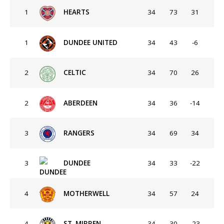
1
HEARTS
34
73
31
1
DUNDEE UNITED
34
43
-6
2
CELTIC
34
70
26
2
ABERDEEN
34
36
-14
3
RANGERS
34
69
34
3
DUNDEE
34
33
-22
4
MOTHERWELL
34
57
24
4
ST. MIRREN
34
30
-23