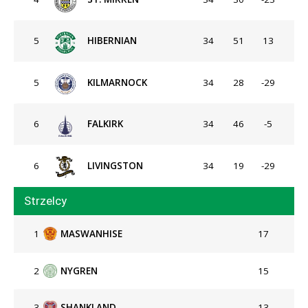
5
HIBERNIAN
34
51
13
5
KILMARNOCK
34
28
-29
6
FALKIRK
34
46
-5
6
LIVINGSTON
34
19
-29
Strzelcy
1
MASWANHISE
17
2
NYGREN
15
3
SHANKLAND
13