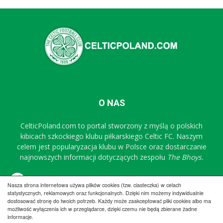
O NAS
CelticPoland.com to portal stworzony z myślą o polskich
kibicach szkockiego klubu piłkarskiego Celtic FC. Naszym
celem jest popularyzacja klubu w Polsce oraz dostarczanie
najnowszych informacji dotyczących zespołu
The Bhoys.
Sprawdź nasz profil na FB
Nasza strona internetowa używa plików cookies (tzw. ciasteczka) w celach
statystycznych, reklamowych oraz funkcjonalnych. Dzięki nim możemy indywidualnie
dostosować stronę do twoich potrzeb. Każdy może zaakceptować pliki cookies albo ma
możliwość wyłączenia ich w przeglądarce, dzięki czemu nie będą zbierane żadne
Regulamin
Współpraca
Reklama
Polityka prywatności
informacje.
Kontakt