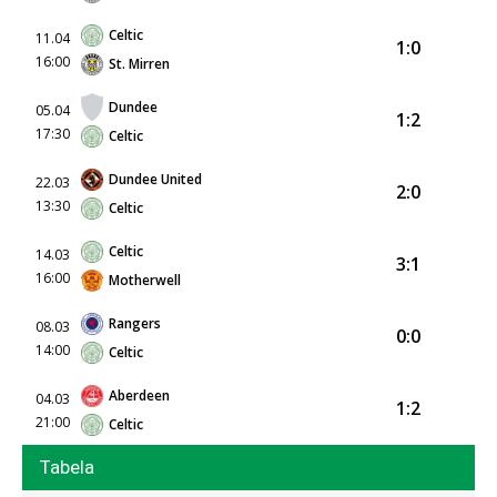
Celtic
11.04
1:0
16:00
St. Mirren
Dundee
05.04
1:2
17:30
Celtic
Dundee United
22.03
2:0
13:30
Celtic
Celtic
14.03
3:1
16:00
Motherwell
Rangers
08.03
0:0
14:00
Celtic
Aberdeen
04.03
1:2
21:00
Celtic
Tabela