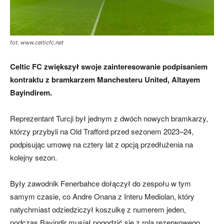
skład)
fot. www.celticfc.net
Celtic FC zwiększył swoje zainteresowanie podpisaniem
kontraktu z bramkarzem Manchesteru United, Altayem
Bayindirem.
Reprezentant Turcji był jednym z dwóch nowych bramkarzy,
którzy przybyli na Old Trafford przed sezonem 2023–24,
podpisując umowę na cztery lat z opcją przedłużenia na
kolejny sezon.
Były zawodnik Fenerbahce dołączył do zespołu w tym
samym czasie, co Andre Onana z Interu Mediolan, który
natychmiast odziedziczył koszulkę z numerem jeden,
podczas Bayindir musiał pogodzić się z rolą rezerwowego.