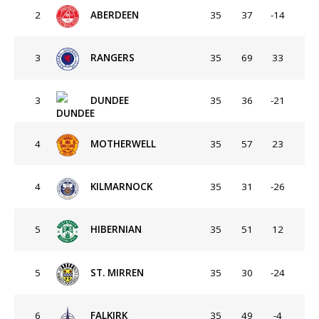
2
ABERDEEN
35
37
-14
3
RANGERS
35
69
33
3
DUNDEE
35
36
-21
4
MOTHERWELL
35
57
23
4
KILMARNOCK
35
31
-26
5
HIBERNIAN
35
51
12
5
ST. MIRREN
35
30
-24
6
FALKIRK
35
49
-4