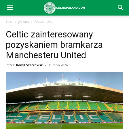
Celtic
Strona główna
Aktualności
Celtic zainteresowany
Glasgow
pozyskaniem bramkarza
Manchesteru United
–
Przez
Kamil Szatkowski
-
31 maja 2024
aktualności
(transfery,
mecze,