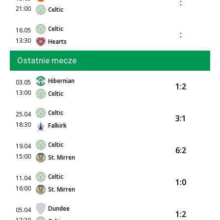
:
21:00
Celtic
Celtic
16.05
:
13:30
Hearts
Ostatnie mecze
Hibernian
03.05
1:2
13:00
Celtic
Celtic
25.04
3:1
18:30
Falkirk
Celtic
19.04
6:2
15:00
St. Mirren
Celtic
11.04
1:0
16:00
St. Mirren
Dundee
05.04
1:2