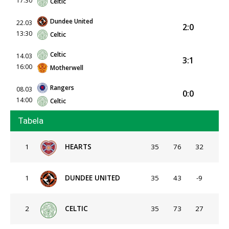
17:30
Celtic
Dundee United
22.03
2:0
13:30
Celtic
Celtic
14.03
3:1
16:00
Motherwell
Rangers
08.03
0:0
14:00
Celtic
Tabela
1
HEARTS
35
76
32
1
DUNDEE UNITED
35
43
-9
2
CELTIC
35
73
27