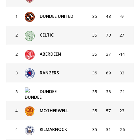
1
DUNDEE UNITED
35
43
-9
2
CELTIC
35
73
27
2
ABERDEEN
35
37
-14
3
RANGERS
35
69
33
3
DUNDEE
35
36
-21
4
MOTHERWELL
35
57
23
4
KILMARNOCK
35
31
-26