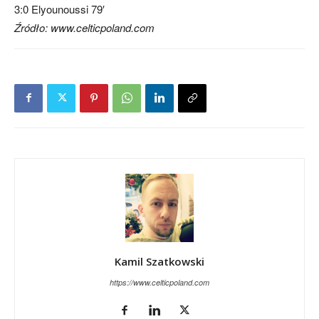
3:0
Elyounouss
i 79′
Źródło: www.celticpoland.com
Kamil Szatkowski
https://www.celticpoland.com