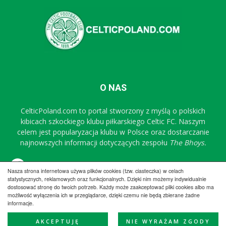
O NAS
CelticPoland.com to portal stworzony z myślą o polskich
kibicach szkockiego klubu piłkarskiego Celtic FC. Naszym
celem jest popularyzacja klubu w Polsce oraz dostarczanie
najnowszych informacji dotyczących zespołu
The Bhoys.
Sprawdź nasz profil na FB
Nasza strona internetowa używa plików cookies (tzw. ciasteczka) w celach
statystycznych, reklamowych oraz funkcjonalnych. Dzięki nim możemy indywidualnie
dostosować stronę do twoich potrzeb. Każdy może zaakceptować pliki cookies albo ma
możliwość wyłączenia ich w przeglądarce, dzięki czemu nie będą zbierane żadne
Regulamin
Współpraca
Reklama
Polityka prywatności
informacje.
Kontakt
AKCEPTUJĘ
NIE WYRAŻAM ZGODY
© CelticPoland.com 2005-2025 All Rights Reserved.