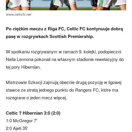
www.celticfc.net
skład)
Po ciężkim meczu z Riga FC, Celtic FC kontynuuje dobrą
pasę w rozgrywkach Scottish Premiership.
W spotkaniu rozgrywanym w ramach 9. kolejki, podopieczni
Neila Lennona pokonali na własnym stadionie rewelacyjny do
tej pory Hibernian.
Mistrzowie Szkocji zajmują obecnie drugą pozycję w ligowej
stawce ze stratą jednego punktu do Rangers FC, które ma
rozegrane o jeden mecz więcej.
Celtic ? Hibernian 3:0 (2:0)
1:0
McGregor
7′
2:0
Ajeti 35′