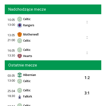
Nadchodzące mecze
Celtic
10.05
:
13:00
Rangers
Motherwell
13.05
:
21:00
Celtic
Celtic
16.05
:
13:30
Hearts
Ostatnie mecze
Hibernian
03.05
1:2
13:00
Celtic
Celtic
25.04
3:1
18:30
Falkirk
Celtic