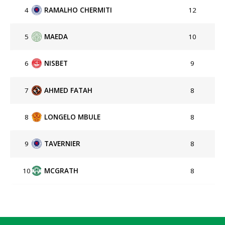
4
RAMALHO CHERMITI
12
5
MAEDA
10
6
NISBET
9
7
AHMED FATAH
8
8
LONGELO MBULE
8
9
TAVERNIER
8
10
MCGRATH
8