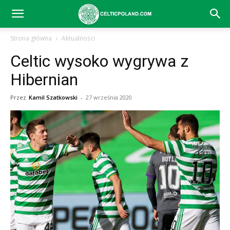
Celtic
Strona główna
Aktualności
Celtic wysoko wygrywa z
Glasgow
Hibernian
Przez
Kamil Szatkowski
-
27 września 2020
–
aktualności
(transfery,
mecze,