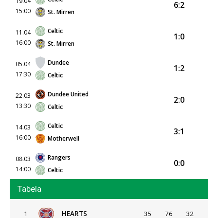
19.04
6:2
15:00
St. Mirren
Celtic
11.04
1:0
16:00
St. Mirren
Dundee
05.04
1:2
17:30
Celtic
Dundee United
22.03
2:0
13:30
Celtic
Celtic
14.03
3:1
16:00
Motherwell
Rangers
08.03
0:0
14:00
Celtic
Tabela
1
HEARTS
35
76
32