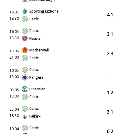
Sporting Lizbona
14.07
4:1
18:30
Celtic
Celtic
16.05
3:1
13:30
Hearts
Motherwell
13.05
2:3
21:00
Celtic
Celtic
10.05
:
13:00
Rangers
Hibernian
03.05
1:2
13:00
Celtic
Celtic
25.04
3:1
18:30
Falkirk
Celtic
19.04
6:2