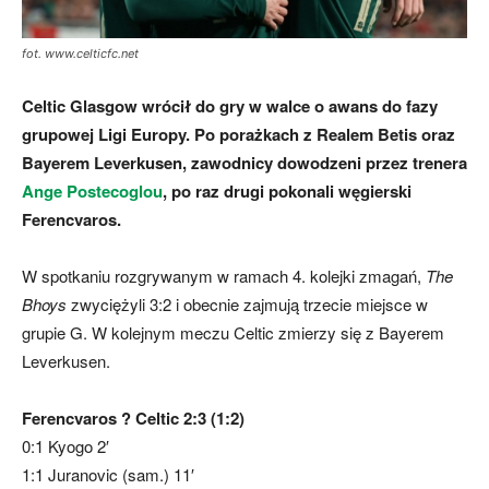
fot. www.celticfc.net
skład)
Celtic Glasgow wrócił do gry w walce o awans do fazy
grupowej Ligi Europy. Po porażkach z Realem Betis oraz
Bayerem Leverkusen, zawodnicy dowodzeni przez trenera
Ange Postecoglou
, po raz drugi pokonali węgierski
Ferencvaros.
W spotkaniu rozgrywanym w ramach 4. kolejki zmagań,
The
Bhoys
zwyciężyli 3:2 i obecnie zajmują trzecie miejsce w
grupie G. W kolejnym meczu Celtic zmierzy się z Bayerem
Leverkusen.
Ferencvaros ? Celtic 2:3 (1:2)
0:1 Kyogo 2′
1:1 Juranovic (sam.) 11′