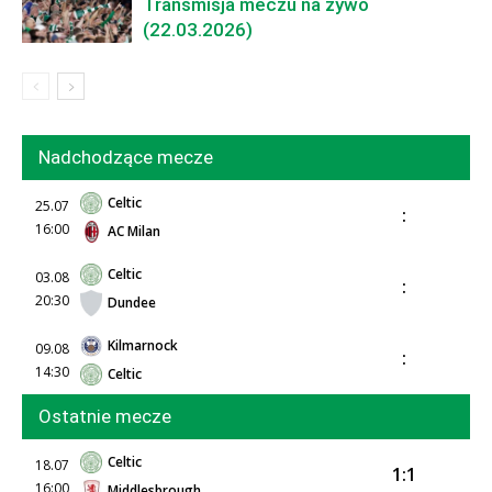
Transmisja meczu na żywo
(22.03.2026)
Nadchodzące mecze
Celtic
25.07
:
16:00
AC Milan
Celtic
03.08
:
20:30
Dundee
Kilmarnock
09.08
:
14:30
Celtic
Ostatnie mecze
Celtic
18.07
1:1
16:00
Middlesbrough