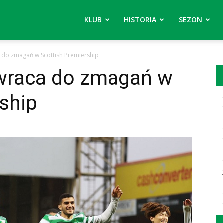
KLUB
HISTORIA
SEZON
 do zmagań w Scottish Premiership
owraca do zmagań w
ship