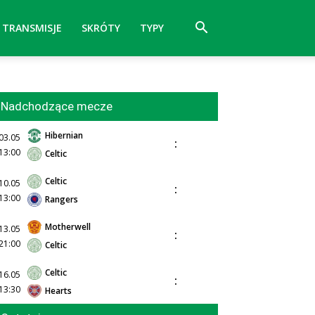
TRANSMISJE
SKRÓTY
TYPY
Nadchodzące mecze
Hibernian
03.05
:
13:00
Celtic
Celtic
10.05
:
13:00
Rangers
Motherwell
13.05
:
21:00
Celtic
Celtic
16.05
:
13:30
Hearts