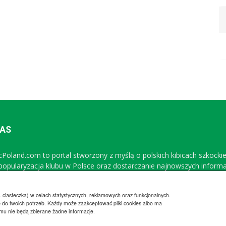
NAS
icPoland.com to portal stworzony z myślą o polskich kibicach szkocki
 popularyzacja klubu w Polsce oraz dostarczanie najnowszych inform
Sprawdź nasz profil na FB
 ciasteczka) w celach statystycznych, reklamowych oraz funkcjonalnych.
 do twoich potrzeb. Każdy może zaakceptować pliki cookies albo ma
emu nie będą zbierane żadne informacje.
Regulamin
Wsp