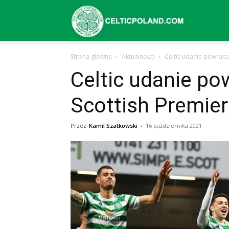
Celtic
Strona główna
Aktualności
Celtic udanie powraca
Glasgow
Celtic udanie p
Scottish Premier
–
Przez
Kamil Szatkowski
-
16 października 2021
aktualności
(transfery,
mecze,