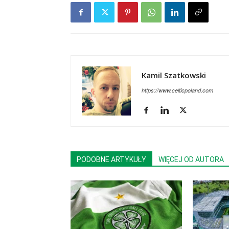
Kamil Szatkowski
https://www.celticpoland.com
PODOBNE ARTYKUŁY
WIĘCEJ OD AUTORA