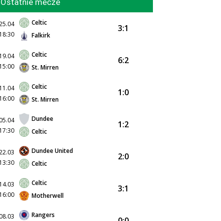
Ostatnie mecze
Celtic
25.04
3:1
18:30
Falkirk
Celtic
19.04
6:2
15:00
St. Mirren
Celtic
11.04
1:0
16:00
St. Mirren
Dundee
05.04
1:2
17:30
Celtic
Dundee United
22.03
2:0
13:30
Celtic
Celtic
14.03
3:1
16:00
Motherwell
Rangers
08.03
0:0