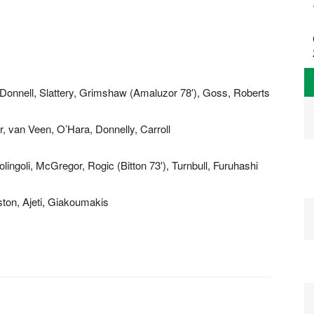
’Donnell, Slattery, Grimshaw (Amaluzor 78′), Goss, Roberts
 van Veen, O’Hara, Donnelly, Carroll
olingoli, McGregor, Rogic (Bitton 73′), Turnbull, Furuhashi
ston, Ajeti, Giakoumakis