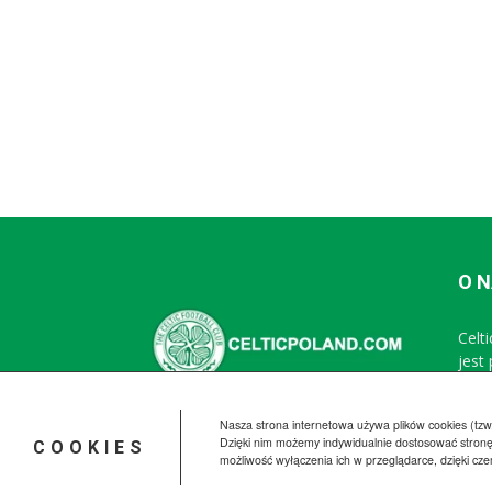
O 
Celt
jest
Nasza strona internetowa używa plików cookies (tzw.
Dzięki nim możemy indywidualnie dostosować stronę
COOKIES
możliwość wyłączenia ich w przeglądarce, dzięki cz
© CelticPoland.com 2005-2025 All Rights Reserved.