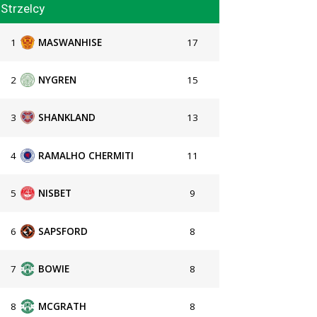
Strzelcy
1
MASWANHISE
17
2
NYGREN
15
3
SHANKLAND
13
4
RAMALHO CHERMITI
11
5
NISBET
9
6
SAPSFORD
8
7
BOWIE
8
8
MCGRATH
8