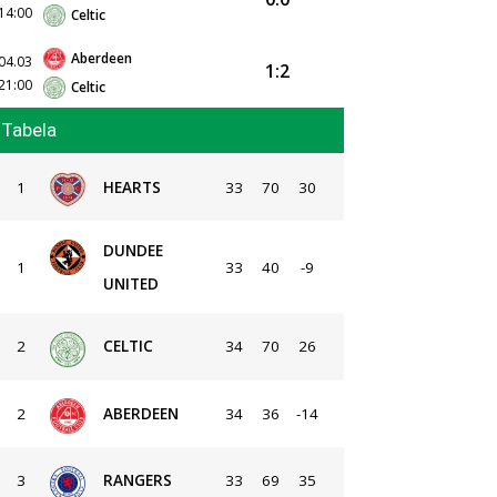
14:00
Celtic
Aberdeen
04.03
1:2
21:00
Celtic
Tabela
1
HEARTS
33
70
30
DUNDEE
1
33
40
-9
UNITED
2
CELTIC
34
70
26
2
ABERDEEN
34
36
-14
3
RANGERS
33
69
35