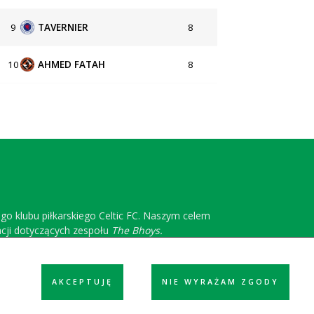
9
TAVERNIER
8
10
AHMED FATAH
8
ego klubu piłkarskiego Celtic FC. Naszym celem
acji dotyczących zespołu
The Bhoys.
AKCEPTUJĘ
NIE WYRAŻAM ZGODY
ółpraca
Reklama
Polityka prywatności
Kontakt