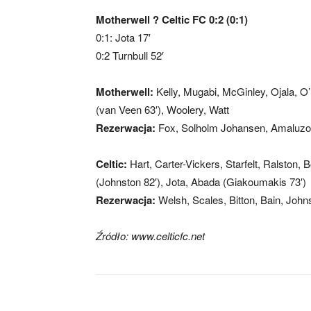
Motherwell ? Celtic FC 0:2 (0:1)
0:1: Jota 17′
0:2 Turnbull 52′
Motherwell:
Kelly, Mugabi, McGinley, Ojala, O
(van Veen 63′), Woolery, Watt
Rezerwacja:
Fox, Solholm Johansen, Amaluzor,
Celtic:
Hart, Carter-Vickers, Starfelt, Ralston, B
(Johnston 82′), Jota, Abada (Giakoumakis 73′)
Rezerwacja:
Welsh, Scales, Bitton, Bain, John
Źródło: www.celticfc.net