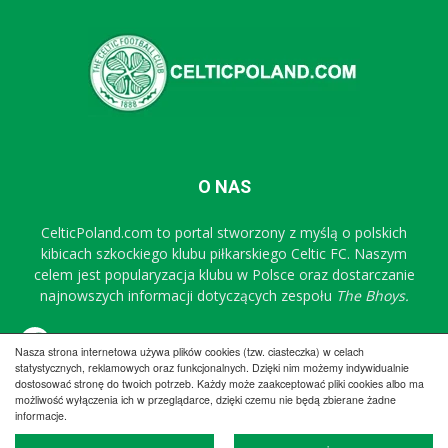
O NAS
CelticPoland.com to portal stworzony z myślą o polskich
kibicach szkockiego klubu piłkarskiego Celtic FC. Naszym
celem jest popularyzacja klubu w Polsce oraz dostarczanie
najnowszych informacji dotyczących zespołu
The Bhoys.
Sprawdź nasz profil na FB
Nasza strona internetowa używa plików cookies (tzw. ciasteczka) w celach
statystycznych, reklamowych oraz funkcjonalnych. Dzięki nim możemy indywidualnie
dostosować stronę do twoich potrzeb. Każdy może zaakceptować pliki cookies albo ma
możliwość wyłączenia ich w przeglądarce, dzięki czemu nie będą zbierane żadne
Regulamin
Współpraca
Reklama
Polityka prywatności
informacje.
Kontakt