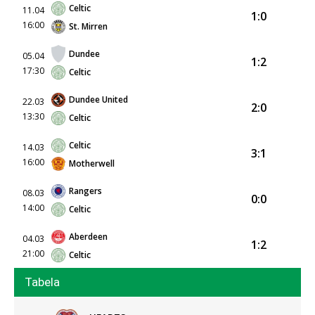
Celtic
11.04
1:0
16:00
St. Mirren
Dundee
05.04
1:2
17:30
Celtic
Dundee United
22.03
2:0
13:30
Celtic
Celtic
14.03
3:1
16:00
Motherwell
Rangers
08.03
0:0
14:00
Celtic
Aberdeen
04.03
1:2
21:00
Celtic
Tabela