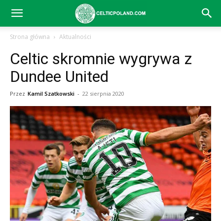
Celtic
Strona główna
Aktualności
Celtic skromnie wygrywa z
Glasgow
Dundee United
Przez
Kamil Szatkowski
-
22 sierpnia 2020
–
aktualności
(transfery,
mecze,