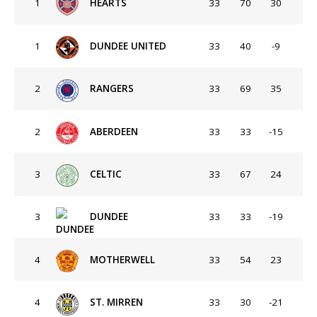
1
HEARTS
33
70
30
1
DUNDEE UNITED
33
40
-9
2
RANGERS
33
69
35
2
ABERDEEN
33
33
-15
3
CELTIC
33
67
24
3
DUNDEE
33
33
-19
4
MOTHERWELL
33
54
23
4
ST. MIRREN
33
30
-21