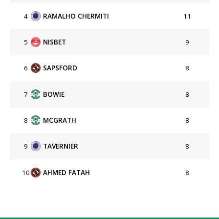
4
RAMALHO CHERMITI
11
5
NISBET
9
6
SAPSFORD
8
7
BOWIE
8
8
MCGRATH
8
9
TAVERNIER
8
10
AHMED FATAH
8