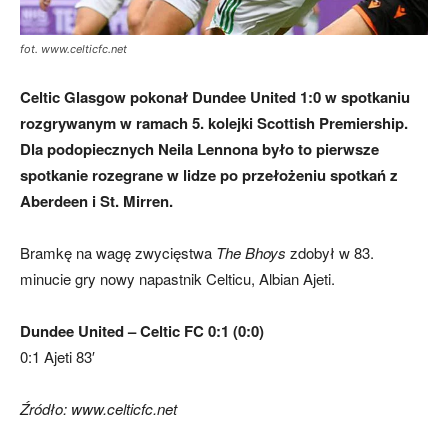
fot. www.celticfc.net
skład)
Celtic Glasgow pokonał Dundee United 1:0 w spotkaniu
rozgrywanym w ramach 5. kolejki Scottish Premiership.
Dla podopiecznych Neila Lennona było to pierwsze
spotkanie rozegrane w lidze po przełożeniu spotkań z
Aberdeen i St. Mirren.
Bramkę na wagę zwycięstwa
The Bhoys
zdobył w 83.
minucie gry nowy napastnik Celticu,
Albian
Ajeti
.
Dundee United – Celtic FC 0:1 (0:0)
0:1 Ajeti 83′
Źródło: www.celticfc.net