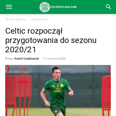
Celtic
Strona główna
Aktualności
Celtic rozpoczął
Glasgow
przygotowania do sezonu
2020/21
–
Przez
Kamil Szatkowski
-
11 czerwca 2020
aktualności
(transfery,
mecze,