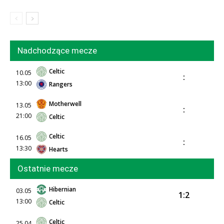
Nadchodzące mecze
Celtic
10.05
:
13:00
Rangers
Motherwell
13.05
:
21:00
Celtic
Celtic
16.05
:
13:30
Hearts
Ostatnie mecze
Hibernian
03.05
1:2
13:00
Celtic
Celtic
25.04