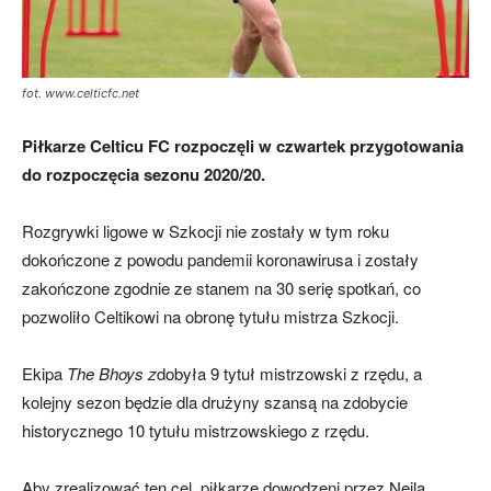
skład)
fot. www.celticfc.net
Piłkarze Celticu FC rozpoczęli w czwartek przygotowania
do rozpoczęcia sezonu 2020/20.
Rozgrywki ligowe w Szkocji nie zostały w tym roku
dokończone z powodu pandemii koronawirusa i zostały
zakończone zgodnie ze stanem na 30 serię spotkań, co
pozwoliło Celtikowi na obronę tytułu mistrza Szkocji.
Ekipa
The Bhoys z
dobyła 9 tytuł mistrzowski z rzędu, a
kolejny sezon będzie dla drużyny szansą na zdobycie
historycznego 10 tytułu mistrzowskiego z rzędu.
Aby zrealizować ten cel, piłkarze dowodzeni przez Neila