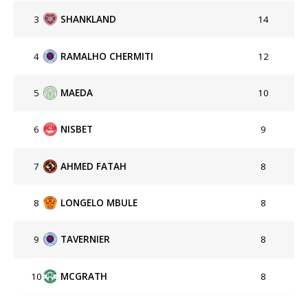
3
SHANKLAND
14
4
RAMALHO CHERMITI
12
5
MAEDA
10
6
NISBET
9
7
AHMED FATAH
8
8
LONGELO MBULE
8
9
TAVERNIER
8
10
MCGRATH
8