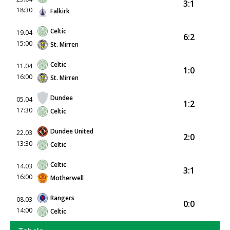
3:1
18:30
Falkirk
Celtic
19.04
6:2
15:00
St. Mirren
Celtic
11.04
1:0
16:00
St. Mirren
Dundee
05.04
1:2
17:30
Celtic
Dundee United
22.03
2:0
13:30
Celtic
Celtic
14.03
3:1
16:00
Motherwell
Rangers
08.03
0:0
14:00
Celtic