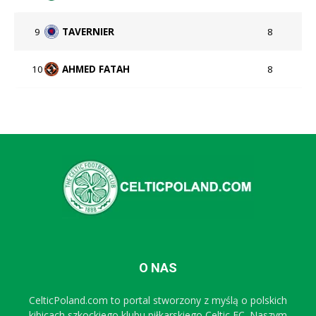
9
TAVERNIER
8
10
AHMED FATAH
8
O NAS
CelticPoland.com to portal stworzony z myślą o polskich
kibicach szkockiego klubu piłkarskiego Celtic FC. Naszym