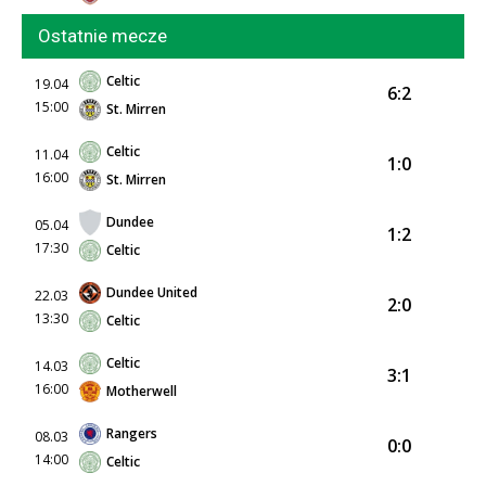
Ostatnie mecze
Celtic
19.04
6:2
15:00
St. Mirren
Celtic
11.04
1:0
16:00
St. Mirren
Dundee
05.04
1:2
17:30
Celtic
Dundee United
22.03
2:0
13:30
Celtic
Celtic
14.03
3:1
16:00
Motherwell
Rangers
08.03
0:0
14:00
Celtic