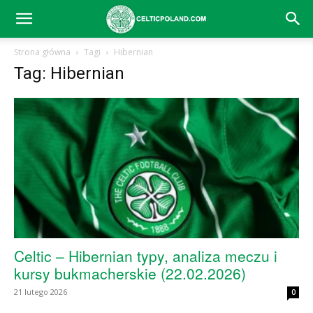
Celtic
Strona główna
Tagi
Hibernian
Tag: Hibernian
Glasgow
–
aktualności
(transfery,
Celtic – Hibernian typy, analiza meczu i
kursy bukmacherskie (22.02.2026)
21 lutego 2026
0
mecze,