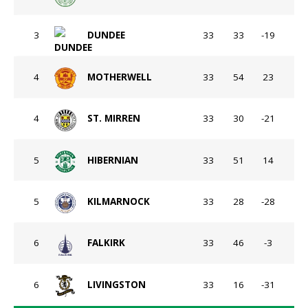
3
DUNDEE
33
33
-19
4
MOTHERWELL
33
54
23
4
ST. MIRREN
33
30
-21
5
HIBERNIAN
33
51
14
5
KILMARNOCK
33
28
-28
6
FALKIRK
33
46
-3
6
LIVINGSTON
33
16
-31