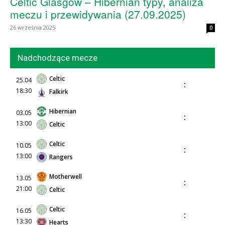
Celtic Glasgow – Hibernian typy, analiza
meczu i przewidywania (27.09.2025)
26 września 2025
0
Nadchodzące mecze
Celtic
25.04
:
18:30
Falkirk
Hibernian
03.05
:
13:00
Celtic
Celtic
10.05
:
13:00
Rangers
Motherwell
13.05
:
21:00
Celtic
Celtic
16.05
:
13:30
Hearts